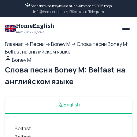
Бесплатное изучение английского с 2005 года
info@homeenglish.ru
ВКонтакте
Telegram
HomeEnglish
Английский дома
Главная
→
Песни
→
Boney M
→
Слова песни Boney M:
Belfast на английском языке
Boney M
Слова песни Boney M: Belfast на
английском языке
English
Belfast