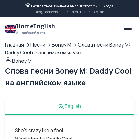
Бесплатное изучение английского с 2005 года
info@homeenglish.ru
ВКонтакте
Telegram
HomeEnglish
Английский дома
Главная
→
Песни
→
Boney M
→
Слова песни Boney M:
Daddy Cool на английском языке
Boney M
Слова песни Boney M: Daddy Cool
на английском языке
English
She's crazy like a fool