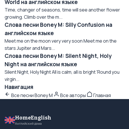
World на английском языке
Time, changer of seasons, time will see another flower
growing. Climb over the m...
Слова песни Boney M: Silly Confusion на
английском языке
Meet me on the moon very very soon Meet me on the
stars Jupiter and Mars...
Слова песни Boney M: Silent Night, Holy
Night на английском языке
Silent Night, Holy Night All is calm, all is bright 'Round you
virgin...
Навигация
Все песни Boney M
Все авторы
Главная
HomeEnglish
Английский дома