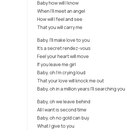
Baby how will I know
When I’ll meet an angel
How will I feel and see
That you will carry me
Baby, I'll make love to you
It's a secret rendez-vous
Feel your heart will move
If you leave me girl
Baby, oh I'm crying loud
That your love will knock me out
Baby, oh in a million years I'll searching you
Baby, oh we leave behind
All I want is second time
Baby, oh no gold can buy
What I give to you