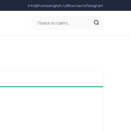
info@homeenglish.ru
ВКонтакте
Telegram