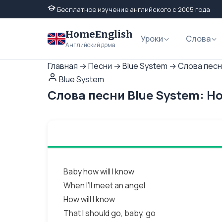
Бесплатное изучение английского с 2005 года
HomeEnglish
Уроки
Слова
Английский дома
Главная
→
Песни
→
Blue System
→
Слова песни
Blue System
Слова песни Blue System: Ho
Baby how will I know
When I’ll meet an angel
How will I know
That I should go, baby, go