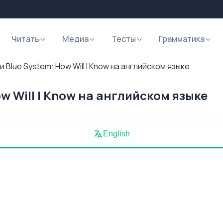
Читать
Медиа
Тесты
Грамматика
 Blue System: How Will I Know на английском языке
w Will I Know на английском языке
English