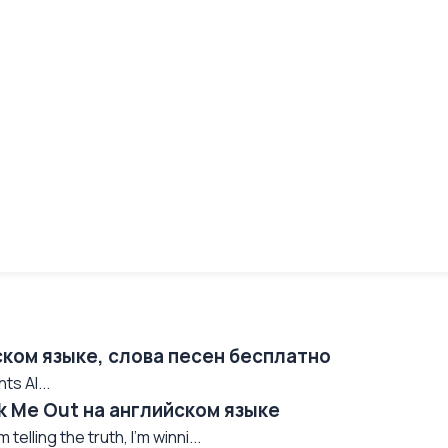
ском языке, слова песен бесплатно
ts Al...
k Me Out на английском языке
elling the truth, I'm winni...