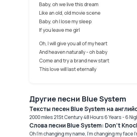
Baby, oh we live this dream
Like an old, old movie scene
Baby, oh I lose my sleep
If you leave me girl
Oh, I will give you all of my heart
And heaven naturally - oh baby
Come and try a brand new start
This love will last eternally
Другие песни Blue System
Тексты песен Blue System на англий
2000 miles 21St Century 48 Hours 6 Years - 6 Nigh
Слова песни Blue System: Don't Knoc
Oh I'm changing my name, I'm changing my face I'm t