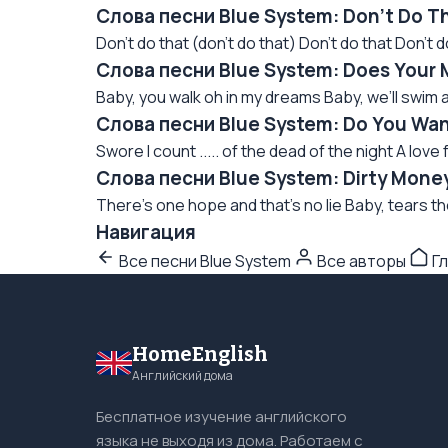
Слова песни Blue System: Don't Do T
Don't do that (don't do that) Don't do that Don't d
Слова песни Blue System: Does Your 
Baby, you walk oh in my dreams Baby, we’ll swim 
Слова песни Blue System: Do You Wan
Swore I count ..... of the dead of the night A love fo
Слова песни Blue System: Dirty Mone
There's one hope and that's no lie Baby, tears th
Навигация
Все песни Blue System
Все авторы
Гл
HomeEnglish
Английский дома
Бесплатное изучение английского
языка не выходя из дома. Работаем с