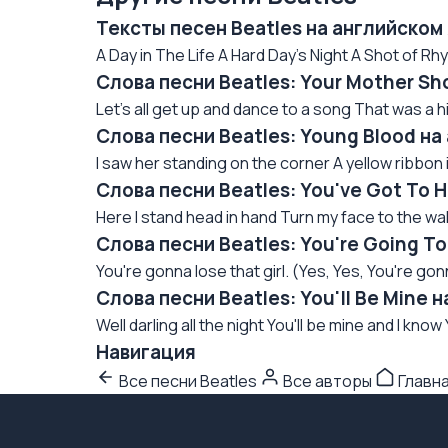
Тексты песен Beatles на английском
A Day in The Life A Hard Day's Night A Shot of Rh
Слова песни Beatles: Your Mother Sh
Let's all get up and dance to a song That was a h
Слова песни Beatles: Young Blood на
I saw her standing on the corner A yellow ribbon in 
Слова песни Beatles: You've Got To 
Here I stand head in hand Turn my face to the wall 
Слова песни Beatles: You're Going To
You're gonna lose that girl. (Yes, Yes, You're gonna
Слова песни Beatles: You'll Be Mine 
Well darling all the night You'll be mine and I know 
Навигация
Все песни Beatles
Все авторы
Главн