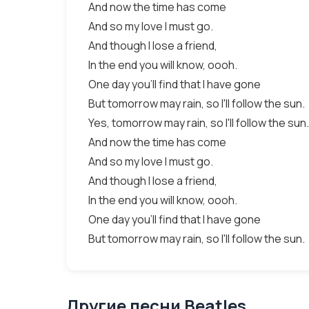
And now the time has come
And so my love I must go.
And though I lose a friend,
In the end you will know, oooh.
One day you'll find that I have gone
But tomorrow may rain, so I'll follow the sun.
Yes, tomorrow may rain, so I'll follow the sun.
And now the time has come
And so my love I must go.
And though I lose a friend,
In the end you will know, oooh.
One day you'll find that I have gone
But tomorrow may rain, so I'll follow the sun.
Другие песни Beatles