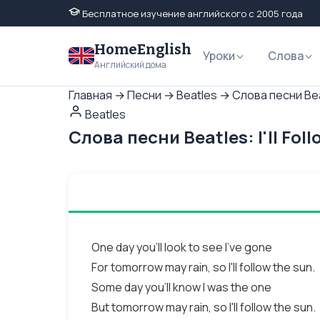
Бесплатное изучение английского с 2005 года
HomeEnglish
Уроки
Слова
Английский дома
Главная
→
Песни
→
Beatles
→
Слова песни Beat
Beatles
Слова песни Beatles: I'll Fo
One day you'll look to see I've gone
For tomorrow may rain, so I'll follow the sun.
Some day you'll know I was the one
But tomorrow may rain, so I'll follow the sun.