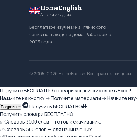
HomeEnglish
Английский дома
Бесплатное изучение английского
языка не выходя из дома. Работаем с
2005 года.
© 2005–2026 HomeEnglish. Все права защищены.
Получите БЕСПЛАТНО словари английских слов в Excel!
Нажмите на кнопку → Получите материалы → Начните изуч
Получить БЕСПЛАТНО🎁
Подробнее
Получить словари БЕСПЛАТНО
✅Словарь 3000 слов — готов к скачиванию
✅Словарь 500 слов — для начинающих