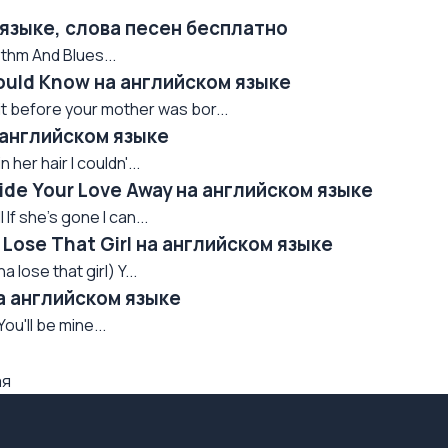
 языке, слова песен бесплатно
ythm And Blues...
ould Know на английском языке
it before your mother was bor...
 английском языке
her hair I couldn'...
Hide Your Love Away на английском языке
If she's gone I can...
 Lose That Girl на английском языке
 lose that girl) Y...
на английском языке
You'll be mine...
ая