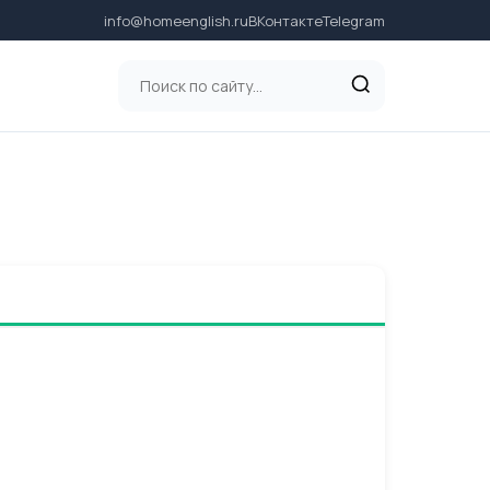
info@homeenglish.ru
ВКонтакте
Telegram