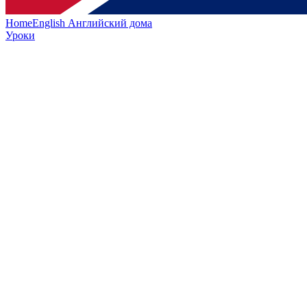
HomeEnglish
Английский дома
Уроки