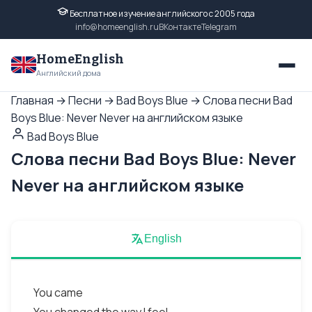
Бесплатное изучение английского с 2005 года
info@homeenglish.ru
ВКонтакте
Telegram
HomeEnglish
Английский дома
Главная
→
Песни
→
Bad Boys Blue
→
Слова песни Bad
Boys Blue: Never Never на английском языке
Bad Boys Blue
Слова песни Bad Boys Blue: Never
Never на английском языке
English
You came