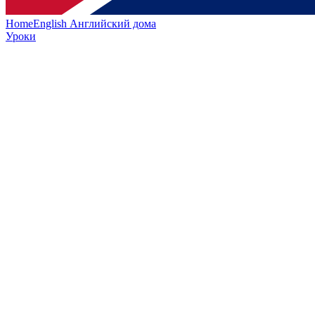
HomeEnglish
Английский дома
Уроки