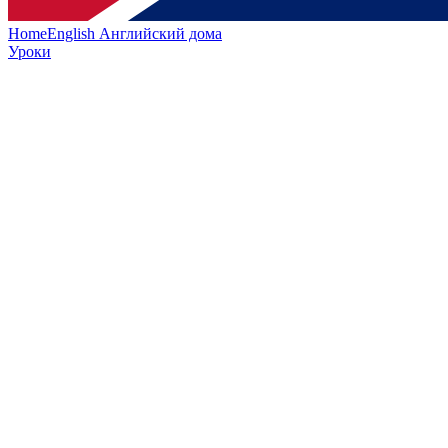
HomeEnglish
Английский дома
Уроки