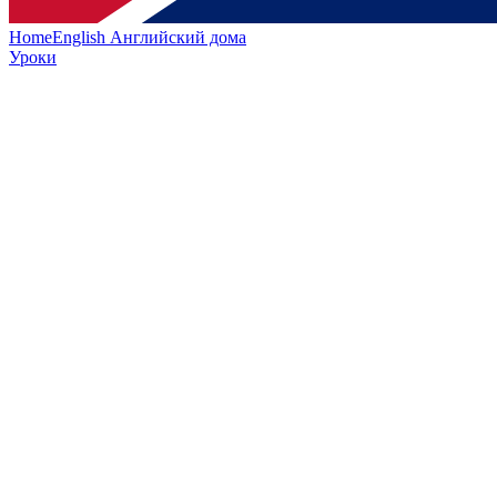
HomeEnglish
Английский дома
Уроки