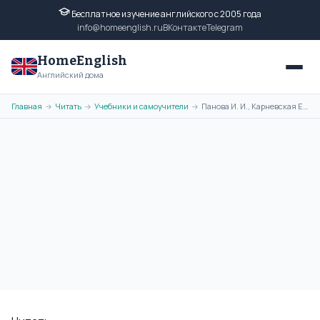
Бесплатное изучение английского с 2005 года
info@homeenglish.ru
ВКонтакте
Telegram
HomeEnglish
Английский дома
Главная
Читать
Учебники и самоучители
Панова И. И., Карневская Е. Б., Мисуно Е. А. Тесты по грамматике
→
→
→