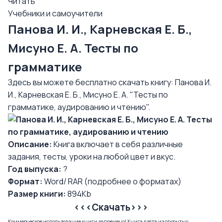
Читать
Учебники и самоучители
Панова И. И., Карневская Е. Б.,
Мисуно Е. А. Тесты по
грамматике
Здесь вы можете бесплатно скачать книгу: Панова И.
И., Карневская Е. Б., Мисуно Е. А. "Тесты по
грамматике, аудированию и чтению".
Описание:
Книга включает в себя различные
задания, тесты, уроки на любой цвет и вкус.
Год выпуска:
?
Формат:
Word/ RAR (
подробнее о форматах
)
Размер книги:
894Kb
<<<Скачать>>>
Коммерческое использование книги запрещено! Книга взята из открытых