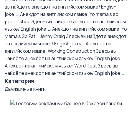
вы найдёте анекдот на английском языке/ English
joke:...
Анекдот на английском языке: Yo mama's so
poor... shoe
Здесь вы найдёте анекдот на английском
языке/ English joke:...
Анекдот на английском языке: Yo
Mama's So Fat... Jenny Craig
Здесь вы найдёте анекдот
на английском языке/ English joke:...
Анекдот на
английском языке: Working Construction
Здесь вы
найдёте анекдот на английском языке/ English joke:...
Анекдот на английском языке: Word Test
Здесь вы
найдёте анекдот на английском языке/ English joke:...
Категория
Двуязычные книги