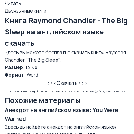
Читать
Двуязычные книги
Книга Raymond Chandler - The Big
Sleep на английском языке
скачать
Здесь вы можете бесплатно скачать книгу: Raymond
Chandler "The Big Sleep".
Размер
: 131Kb
Формат:
Word
<<<Скачать>>>
Если возникли проблемы при скачивании или открытии файла, вам
сюда>>>
Похожие материалы
Анекдот на английском языке: You Were
Warned
Здесь вы найдёте анекдот на английском языке/