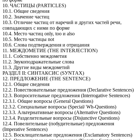
10. ЧАСТИЦЫ (PARTICLES)
10.1. Общие сведения
10.2. 3начение частиц
10.3. Отличие частиц от наречий и других частей речи,
совпадающих с ними по форме
10.4. Место частиц only, too и also
10.5. Место частицы not
10.6. Слова подтверждения и отрицания
11. МЕЖДОМЕТИЕ (ТНЕ INTЕRJECTION)
11.1. Coбcтвeннo междометия
11.2. Звукоподражательные слова
11.3. Другие виды междометий
РАЗДЕЛ II: СИНТАКСИС (SУNTАХ)
12. ПРЕДЛОЖEНИE (ТHЕ SENTENCE)
12.1. Общие сведения
12.2. Повествовательные предложения (Declarative Sentences)
12.3. Вопросительные предложения (Interrogative Sentences)
12.3.1. Общие вопросы (General Questions)
12.3.2. Специальные вопросы (Special/ Wh-Questions)
12.3.3. Альтернативные вопросы (Alternative Questions)
12.3.4. Разделительные вопросы (Disjunctive Questions)
12.4. Повелительные (побудительные) предложения
(Imperative Sentences)
12.5. Восклицательные предложения (Exclamatory Sentences)