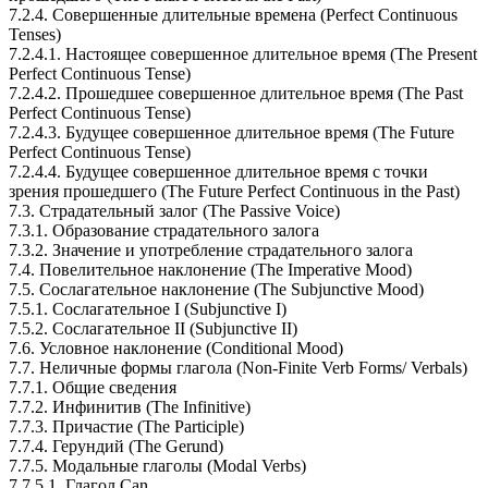
7.2.4. Совершенные длительные времена (Perfect Continuous
Tenses)
7.2.4.1. Настоящее совершенное длительное время (Тhe Present
Perfect Continuous Tense)
7.2.4.2. Прошедшее совершенное длительное время (The Pаst
Perfect Continuous Теnsе)
7.2.4.3. Будущее совершенное длительное время (The Future
Perfect Continuous Tense)
7.2.4.4. Будущее совершенное длительное время с точки
зрения прошедшего (The Future Perfect Continuous in the Past)
7.3. Страдательный залог (Тhe Passive Voice)
7.3.1. Образование страдательного залога
7.3.2. Значение и употребление страдательного залога
7.4. Повелительное наклонение (Тhе Imperative Mood)
7.5. Сослагательное наклонение (Тhе Subjunctive Mood)
7.5.1. Сослагательное I (Subjunctive I)
7.5.2. Сослагательное II (Subjunctive II)
7.6. Условное наклонение (Conditional Mood)
7.7. Неличные формы глагола (Non-Finite Verb Forms/ Verbals)
7.7.1. Общие сведения
7.7.2. Инфинитив (The Infinitive)
7.7.3. Причастие (The Participle)
7.7.4. Герундий (The Gerund)
7.7.5. Модальные глаголы (Modal Verbs)
7.7.5.1. Глагол Can