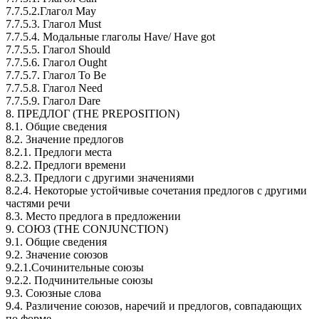
7.7.5.2.Глагол Мaу
7.7.5.3. Глагол Must
7.7.5.4. Модальные глаголы Have/ Have got
7.7.5.5. Глагол Should
7.7.5.6. Глагол Ought
7.7.5.7. Глагол To Be
7.7.5.8. Глагол Need
7.7.5.9. Глагол Dare
8. ПРЕДЛОГ (ТНЕ РRЕРОSITION)
8.1. Общие сведения
8.2. 3начение предлогов
8.2.1. Предлоги места
8.2.2. Предлоги времени
8.2.3. Предлоги с другими значениями
8.2.4. Некоторые устойчивые сочетания предлогов с другими
частями речи
8.3. Место предлога в предложении
9. СОЮЗ (THE СONJUNCTION)
9.1. Общие сведения
9.2. Значение союзов
9.2.1.Сочинительные союзы
9.2.2. Подчинительные союзы
9.3. Союзные слова
9.4. Различение союзов, наречий и предлогов, совпадающих
по форме