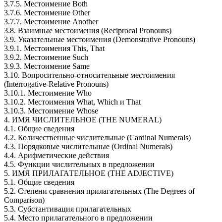
3.7.5. Местоимение Both
3.7.6. Местоимение Other
3.7.7. Местоимение Another
3.8. Взаимные местоимения (Reciprocal Pronouns)
3.9. Указательные местоимения (Demonstrative Pronouns)
3.9.1. Местоимения This, That
3.9.2. Местоимение Such
3.9.3. Местоимение Same
3.10. Вопросительно-относительные местоимения
(Interrogative-Relative Pronouns)
3.10.1. Местоимение Who
3.10.2. Местоимения What, Which и That
3.10.3. Местоимение Whose
4. ИMЯ ЧИСЛИТЕЛЬНОЕ (THE NUMЕRAL)
4.1. Общие сведения
4.2. Количественные числительные (Cardinal Numerals)
4.3. Порядковые числительные (Ordinal Numerals)
4.4. Арифметические действия
4.5. Функции числительных в предложении
5. ИМЯ ПРИЛАГАТЕЛЬНОЕ (ТНE ADJECTIVE)
5.1. Общие сведения
5.2. Степени сравнения прилагательных (The Degrees of
Comparison)
5.3. Субстантивация прилагательных
5.4. Место прилагательного в предложении