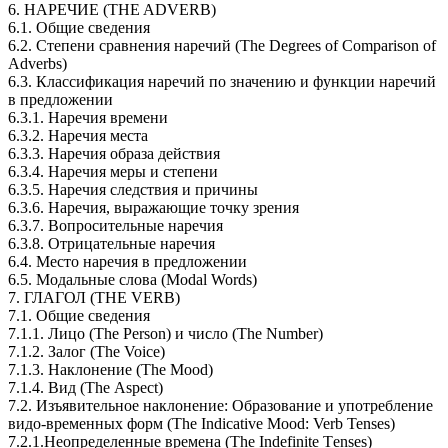
6. НАРEЧИЕ (THE ADVERB)
6.1. Общие сведения
6.2. Степени сравнения наречий (The Degrees of Comparison of
Adverbs)
6.3. Классификация наречий по значению и фyнкции нaречий
в предложении
6.3.1. Наречия времени
6.3.2. Наречия места
6.3.3. Наречия образа действия
6.3.4. Наречия меры и степени
6.3.5. Наречия следствия и причины
6.3.6. Наречия, выражающие точку зpeния
6.3.7. Вопросительные наречия
6.3.8. Отрицательные наречия
6.4. Место наречия в предложении
6.5. Модальные слова (Modal Words)
7. ГЛАГОЛ (ТНЕ VЕRB)
7.1. Общие сведения
7.1.1. Лицо (The Person) и число (The Number)
7.1.2. Залог (The Voice)
7.1.3. Наклонение (The Mооd)
7.1.4. Вид (The Аspect)
7.2. Изъявительное наклонение: Образование и употребление
видо-временных форм (The Indicative Mood: Verb Tenses)
7.2.1.Неопределенные времена (Thе Indefinite Tеnsеs)