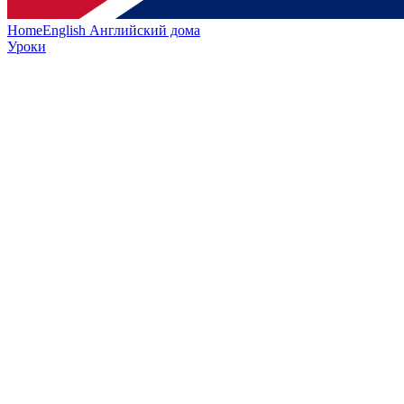
HomeEnglish
Английский дома
Уроки