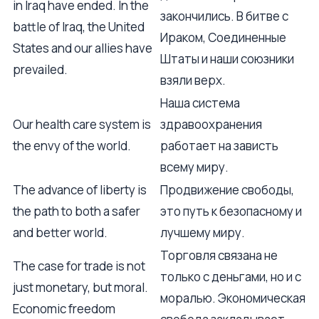
in Iraq have ended. In the
закончились. В битве с
battle of Iraq, the United
Ираком, Соединенные
States and our allies have
Штаты и наши союзники
prevailed.
взяли верх.
Наша система
Our health care system is
здравоохранения
the envy of the world.
работает на зависть
всему миру.
The advance of liberty is
Продвижение свободы,
the path to both a safer
это путь к безопасному и
and better world.
лучшему миру.
Торговля связана не
The case for trade is not
только с деньгами, но и с
just monetary, but moral.
моралью. Экономическая
Economic freedom