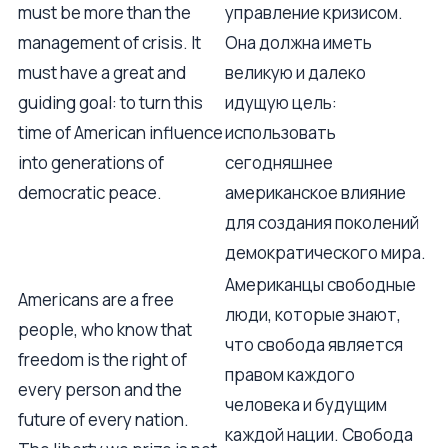
must be more than the
управление кризисом.
management of crisis. It
Она должна иметь
must have a great and
великую и далеко
guiding goal: to turn this
идущую цель:
time of American influence
использовать
into generations of
сегодняшнее
democratic peace.
американское влияние
для создания поколений
демократического мира.
Американцы свободные
Americans are a free
люди, которые знают,
people, who know that
что свобода является
freedom is the right of
правом каждого
every person and the
человека и будущим
future of every nation.
каждой нации. Свобода