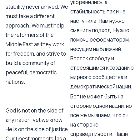
укоренились, а
stability never arrived. We
стабильность так и не
must take a different
наступила. Нам нужно
approach. We must help
сменить подход. Нужно
the reformers of the
помочь реформаторам,
Middle East as they work
несущим на Ближний
for freedom, and strive to
Восток свободу и
build a community of
стремящимся к созданию
peaceful, democratic
мирного сообщества и
nations.
демократической нации.
Бог не может быть на
стороне одной нации, но
God is not on the side of
все же мы знаем, что он
any nation, yet we know
на стороне
He is on the side of justice.
справедливости. Наши
Our finest moments [as a