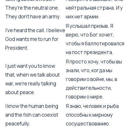
They're the neutral one.
нейтральная страна. И у
They don't have an army.
них нет армии.
Я услышал призыв. Я
I've heard the call. I believe
верю, что Бог хочет,
God wants me to run for
чтобы я баллотировался
President.
на пост президента.
Я просто хочу, чтобы вы
I just want you to know
знали, что, когда мы
that, when we talk about
говорим о войне, мы, в
war, we're really talking
действительности,
about peace.
говорим о мире.
I know the human being
Я знаю, человек и рыба
and the fish can coexist
способны к мирному
peacefully.
сосуществованию.