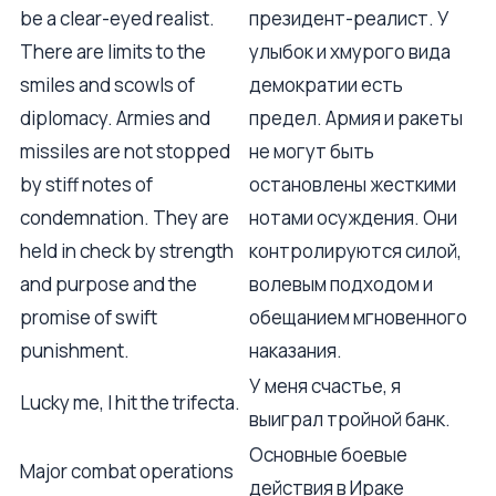
be a clear-eyed realist.
президент-реалист. У
There are limits to the
улыбок и хмурого вида
smiles and scowls of
демократии есть
diplomacy. Armies and
предел. Армия и ракеты
missiles are not stopped
не могут быть
by stiff notes of
остановлены жесткими
condemnation. They are
нотами осуждения. Они
held in check by strength
контролируются силой,
and purpose and the
волевым подходом и
promise of swift
обещанием мгновенного
punishment.
наказания.
У меня счастье, я
Lucky me, I hit the trifecta.
выиграл тройной банк.
Основные боевые
Major combat operations
действия в Ираке