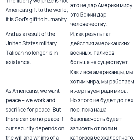
The liberty we prize is not
это не дар Америки миру,
America's gift to the world;
это Божий дар
it is God's gift to humanity.
человечеству.
And as a result of the
И, как результат
United States military,
действия американских
Taliban no longer is in
военных, талибов
existence.
больше не существует.
Как и все американцы, мы
хотим мира, мы работаем
As Americans, we want
и жертвуем ради мира.
peace -- we work and
Но этого не будет до тех
sacrifice for peace. But
пор, пока наша
there can be no peace if
безопасность будет
our security depends on
зависеть от воли и
the will and whims of a
капризов безжалостного,