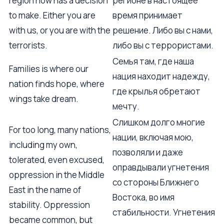
region now has a decision
регионе в настоящее
to make. Either you are
время принимает
with us, or you are with the
решение. Либо вы с нами,
terrorists.
либо вы с террористами.
Семья там, где наша
Families is where our
нация находит надежду,
nation finds hope, where
где крылья обретают
wings take dream.
мечту.
Слишком долго многие
For too long, many nations,
нации, включая мою,
including my own,
позволяли и даже
tolerated, even excused,
оправдывали угнетения
oppression in the Middle
со стороны Ближнего
East in the name of
Востока, во имя
stability. Oppression
стабильности. Угнетения
became common, but