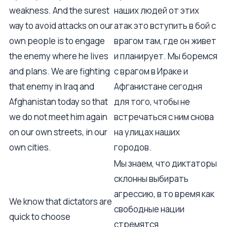
weakness. And the surest
наших людей от этих
way to avoid attacks on our
атак это вступить в бой с
own people is to engage
врагом там, где он живет
the enemy where he lives
и планирует. Мы боремся
and plans. We are fighting
с врагом в Ираке и
that enemy in Iraq and
Афганистане сегодня
Afghanistan today so that
для того, чтобы не
we do not meet him again
встречаться с ним снова
on our own streets, in our
на улицах наших
own cities.
городов.
Мы знаем, что диктаторы
склонны выбирать
агрессию, в то время как
We know that dictators are
свободные нации
quick to choose
стремятся