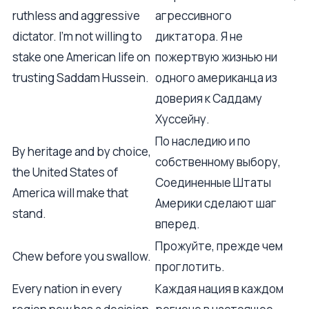
ruthless and aggressive
агрессивного
dictator. I'm not willing to
диктатора. Я не
stake one American life on
пожертвую жизнью ни
trusting Saddam Hussein.
одного американца из
доверия к Саддаму
Хуссейну.
По наследию и по
By heritage and by choice,
собственному выбору,
the United States of
Соединенные Штаты
America will make that
Америки сделают шаг
stand.
вперед.
Прожуйте, прежде чем
Chew before you swallow.
проглотить.
Every nation in every
Каждая нация в каждом