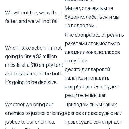
Мы не устанем, мы не
We will not tire, we will not
будем колебаться, и мы
falter, and we will not fail.
не подведём.
Я не собираюсь стрелять
ракетами стоимостью в
When I take action, I’m not
два миллиона долларов
going to fire a $2 million
по пустой
missile at a $10 empty tent
десятидолларовой
and hit a camel in the butt.
палатке и попадать
It’s going to be decisive.
в верблюда. Это будет
решительный шаг.
Whether we bring our
Приведем ли мы наших
enemies to justice or bring
врагов к правосудию или
justice to our enemies,
правосудие само придет