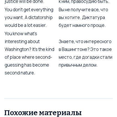
justice will be done.
к ним, правосудию быть.
You don't get everything
Вы не получите все, что
you want. A dictatorship
вы хотите. Диктатура
would be a lot easier.
будет намного проще.
You know what's
interesting about
Знаете, что интересного
Washington? It's the kind
в Вашингтоне? Это такое
of place where second-
место, где догадки стали
guessing has become
привычным делом.
second nature.
Похожие материалы