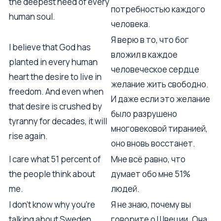
the deepest need of every
потребностью каждого
human soul.
человека.
Я верю в то, что бог
I believe that God has
вложил в каждое
planted in every human
человеческое сердце
heart the desire to live in
желание жить свободно.
freedom. And even when
И даже если это желание
that desire is crushed by
было разрушено
tyranny for decades, it will
многовековой тиранией,
rise again.
оно вновь восстанет.
I care what 51 percent of
Мне всё равно, что
the people think about
думает обо мне 51%
me.
людей.
I don't know why you're
Я не знаю, почему вы
talking about Sweden.
говорите о Швеции. Она