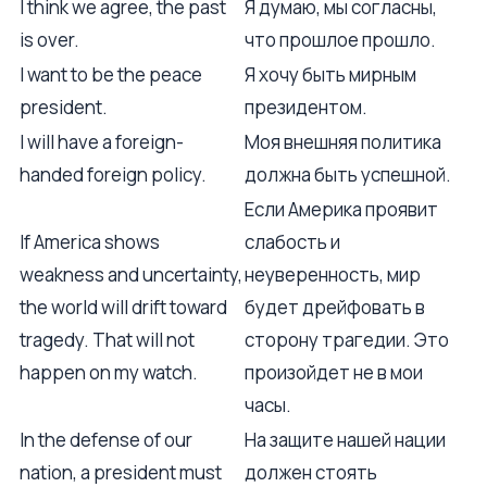
I think we agree, the past
Я думаю, мы согласны,
is over.
что прошлое прошло.
I want to be the peace
Я хочу быть мирным
president.
президентом.
I will have a foreign-
Моя внешняя политика
handed foreign policy.
должна быть успешной.
Если Америка проявит
If America shows
слабость и
weakness and uncertainty,
неуверенность, мир
the world will drift toward
будет дрейфовать в
tragedy. That will not
сторону трагедии. Это
happen on my watch.
произойдет не в мои
часы.
In the defense of our
На защите нашей нации
nation, a president must
должен стоять