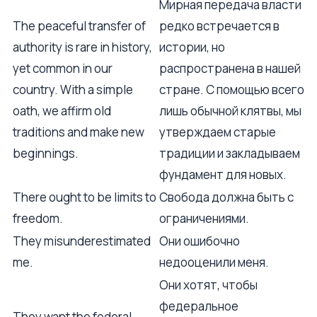
Мирная передача власти
The peaceful transfer of
редко встречается в
authority is rare in history,
истории, но
yet common in our
распространена в нашей
country. With a simple
стране. С помощью всего
oath, we affirm old
лишь обычной клятвы, мы
traditions and make new
утверждаем старые
beginnings.
традиции и закладываем
фундамент для новых.
There ought to be limits to
Свобода должна быть с
freedom.
ограничениями.
They misunderestimated
Они ошибочно
me.
недооценили меня.
Они хотят, чтобы
федеральное
They want the federal