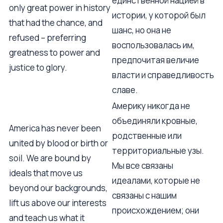
единственной нацией в
only great power in history
истории, у которой был
that had the chance, and
шанс, но она не
refused – preferring
воспользовалась им,
greatness to power and
предпочитая величие
justice to glory.
власти и справедливость
славе.
Америку никогда не
объединяли кровные,
America has never been
родственные или
united by blood or birth or
территориальные узы.
soil. We are bound by
Мы все связаны
ideals that move us
идеалами, которые не
beyond our backgrounds,
связаны с нашим
lift us above our interests
происхождением; они
and teach us what it