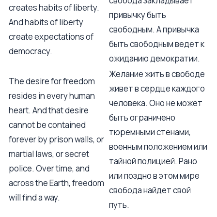
свобода закладывает
creates habits of liberty.
привычку быть
And habits of liberty
свободным. А привычка
create expectations of
быть свободным ведет к
democracy.
ожиданию демократии.
Желание жить в свободе
The desire for freedom
живет в сердце каждого
resides in every human
человека. Оно не может
heart. And that desire
быть ограничено
cannot be contained
тюремными стенами,
forever by prison walls, or
военным положением или
martial laws, or secret
тайной полицией. Рано
police. Over time, and
или поздно в этом мире
across the Earth, freedom
свобода найдет свой
will find a way.
путь.