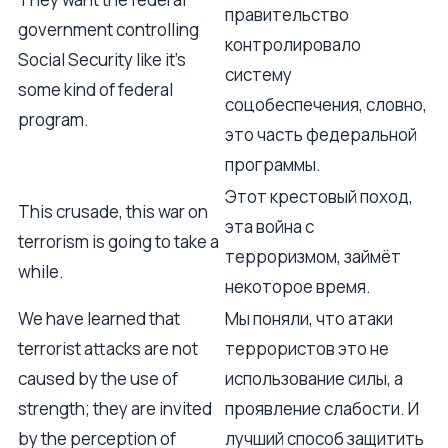
правительство
government controlling
контролировало
Social Security like it's
систему
some kind of federal
соцобеспечения, словно,
program.
это часть федеральной
программы.
Этот крестовый поход,
This crusade, this war on
эта война с
terrorism is going to take a
терроризмом, займёт
while.
некоторое время.
We have learned that
Мы поняли, что атаки
terrorist attacks are not
террористов это не
caused by the use of
использование силы, а
strength; they are invited
проявление слабости. И
by the perception of
лучший способ защитить