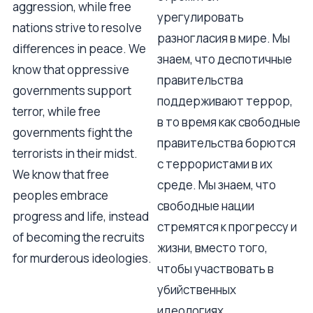
aggression, while free
урегулировать
nations strive to resolve
разногласия в мире. Мы
differences in peace. We
знаем, что деспотичные
know that oppressive
правительства
governments support
поддерживают террор,
terror, while free
в то время как свободные
governments fight the
правительства борются
terrorists in their midst.
с террористами в их
We know that free
среде. Мы знаем, что
peoples embrace
свободные нации
progress and life, instead
стремятся к прогрессу и
of becoming the recruits
жизни, вместо того,
for murderous ideologies.
чтобы участвовать в
убийственных
идеологиях.