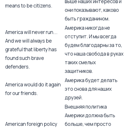
выше наших интересов и
means to be citizens.
они показывают, каково
быть гражданином.
Америка никогда не
America will never run...
отступит. И мы всегда
And we will always be
будем благодарны за то,
grateful that liberty has
что наша свобода в руках
found such brave
таких смелых
defenders.
защитников.
Америка будет делать
America would do it again
это снова для наших
for our friends.
друзей.
Внешняя политика
Америки должна быть
American foreign policy
больше, чем просто