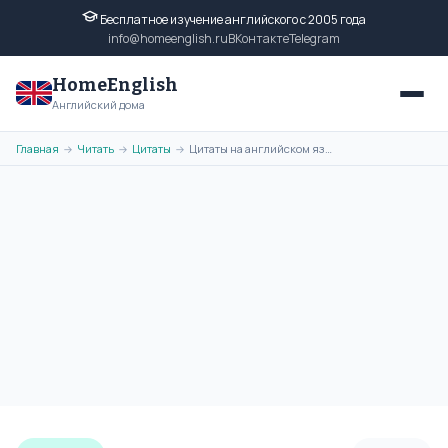
Бесплатное изучение английского с 2005 года
info@homeenglish.ru
ВКонтакте
Telegram
HomeEnglish
Английский дома
Главная
Читать
Цитаты
Цитаты на английском языке Джорджа Буша младшего с переводом
→
→
→