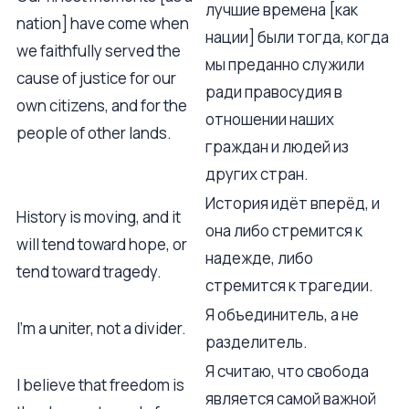
лучшие времена [как
nation] have come when
нации] были тогда, когда
we faithfully served the
мы преданно служили
cause of justice for our
ради правосудия в
own citizens, and for the
отношении наших
people of other lands.
граждан и людей из
других стран.
История идёт вперёд, и
History is moving, and it
она либо стремится к
will tend toward hope, or
надежде, либо
tend toward tragedy.
стремится к трагедии.
Я объединитель, а не
I'm a uniter, not a divider.
разделитель.
Я считаю, что свобода
I believe that freedom is
является самой важной