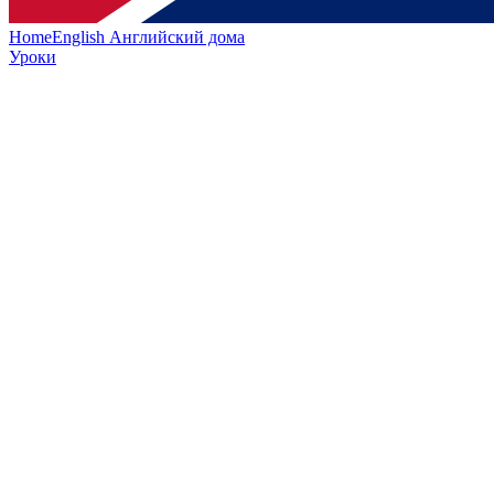
HomeEnglish
Английский дома
Уроки