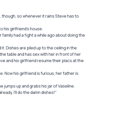
l, though, so whenever it rains Steve has to
 his girlfriend’s house.
 family had a fight a while ago about doing the
t. Dishes are piled up to the ceiling in the
the table and has sex with her in front of her
teve and his girlfriend resume their placs at the
Now his girlfriend is furious, her father is
he jumps up and grabs his jar of Vaseline.
lready, I'll do the damn dishes!"