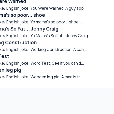
ere Warned
 English joke: You Were Warned. A guy appl...
a's so poor... shoe
English joke: Yo mama's so poor... shoe....
's So Fat... Jenny Craig
English joke: Yo Mama's So Fat... Jenny Craig....
ng Construction
 English joke: Working Construction. A con...
Test
English joke: Word Test. See if you can d...
n leg pig
English joke: Wooden leg pig. A man is tr...