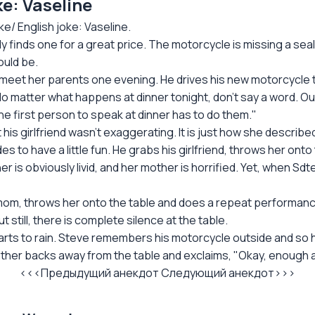
е: Vaseline
 English joke: Vaseline.
y finds one for a great price. The motorcycle is missing a sea
ould be.
to meet her parents one evening. He drives his new motorcycle to
No matter what happens at dinner tonight, don't say a word. Our
he first person to speak at dinner has to do them."
is girlfriend wasn’t exaggerating. It is just how she described i
 to have a little fun. He grabs his girlfriend, throws her onto 
ather is obviously livid, and her mother is horrified. Yet, when Sd
 mom, throws her onto the table and does a repeat performance. 
t still, there is complete silence at the table.
starts to rain. Steve remembers his motorcycle outside and so 
s father backs away from the table and exclaims, "Okay, enough a
<<<Предыдущий анекдот
Следующий анекдот>>>