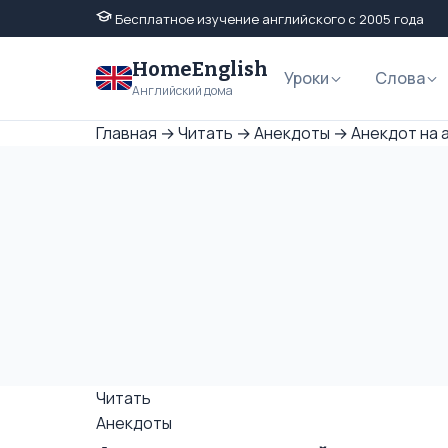
Бесплатное изучение английского с 2005 года
HomeEnglish
Уроки
Слова
Английский дома
Главная
→
Читать
→
Анекдоты
→
Анекдот на а
Читать
Анекдоты