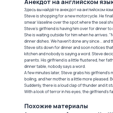
Анекдот на английском язык
Здесь вы найдёте анекдот на английском языке/
Steve is shopping for a new motorcycle. He finall
smear Vaseline over the spot where the seal sh
Steve’s girlfriend is having him over for dinner 
She is waiting outside for him when he arrives. "
dinner dishes. We haven't done any since... and t
Steve sits down for dinner and soon notices that h
kitchen and nobody is saying a word. Steve decides
parents. His girlfriend is a little flustered, her f
dinner table, nobody says a word.
A few minutes later, Steve grabs his girlfriend’s
boiling, and her mother is a little more pleased. Bu
Suddenly, there is a loud clap of thunder and it 
With a look of terror in his eyes, the girlfriend’
Похожие материалы