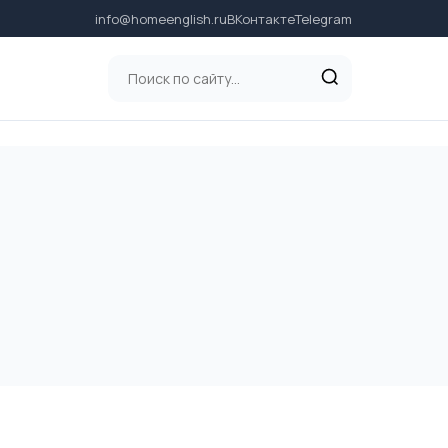
info@homeenglish.ru
ВКонтакте
Telegram