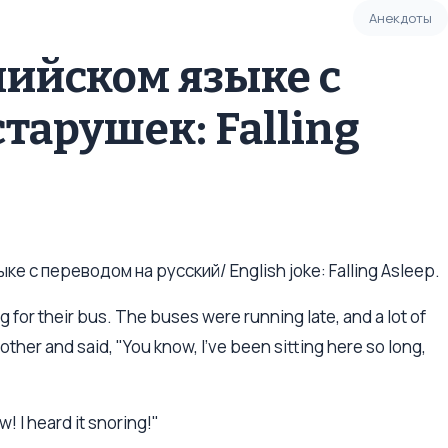
Анекдоты
лийском языке с
тарушек: Falling
е с переводом на русский/ English joke: Falling Asleep.
for their bus. The buses were running late, and a lot of
ther and said, "You know, I've been sitting here so long,
! I heard it snoring!"