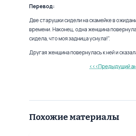
Перевод:
Две старушки сидели на скамейке в ожидан
времени. Наконец, одна женщина повернулась
сидела, что моя задница уснула!".
Другая женщина повернулась к ней и сказала
<<<Предыдущий а
Похожие материалы