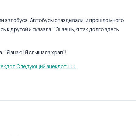
ии автобуса. Автобусы опаздывали, и прошло много
 к другой и сказала: "Знаешь, я так долго здесь
: "Я знаю! Я слышала храп"!
некдот
Следующий анекдот>>>