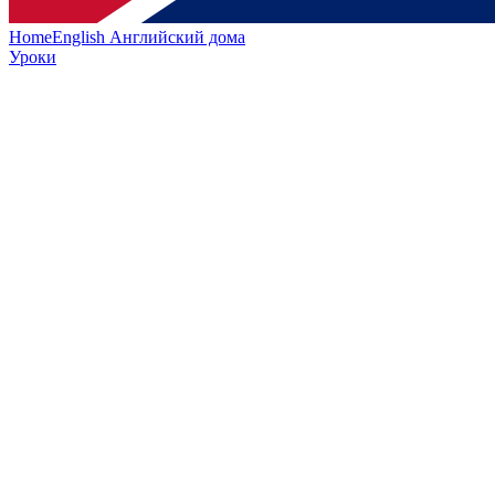
HomeEnglish
Английский дома
Уроки