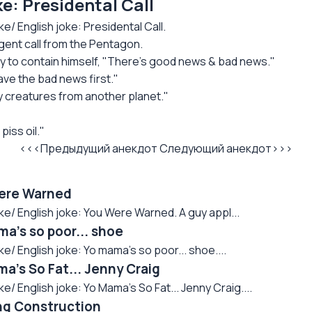
: Presidental Call
 English joke: Presidental Call.
ent call from the Pentagon.
ely to contain himself, "There's good news & bad news."
ave the bad news first."
y creatures from another planet."
piss oil."
<<<Предыдущий анекдот
Следующий анекдот>>>
ere Warned
 English joke: You Were Warned. A guy appl...
a's so poor... shoe
English joke: Yo mama's so poor... shoe....
's So Fat... Jenny Craig
English joke: Yo Mama's So Fat... Jenny Craig....
ng Construction