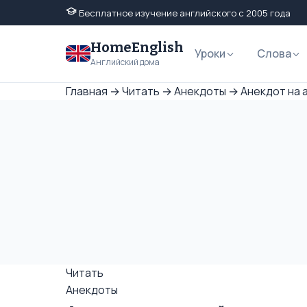
Бесплатное изучение английского с 2005 года
HomeEnglish
Уроки
Слова
Английский дома
Главная
→
Читать
→
Анекдоты
→
Анекдот на а
Читать
Анекдоты