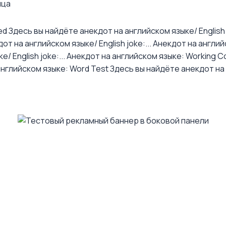
ица
ed
Здесь вы найдёте анекдот на английском языке/ English j
т на английском языке/ English joke:...
Анекдот на английс
 English joke:...
Анекдот на английском языке: Working Co
английском языке: Word Test
Здесь вы найдёте анекдот на а