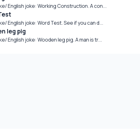
 English joke: Working Construction. A con...
Test
English joke: Word Test. See if you can d...
n leg pig
English joke: Wooden leg pig. A man is tr...