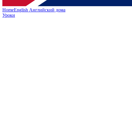
HomeEnglish
Английский дома
Уроки