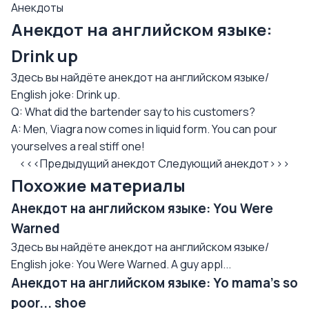
Анекдоты
Анекдот на английском языке:
Drink up
Здесь вы найдёте анекдот на английском языке/
English joke: Drink up.
Q: What did the bartender say to his customers?
A: Men, Viagra now comes in liquid form. You can pour
yourselves a real stiff one!
<<<Предыдущий анекдот
Следующий анекдот>>>
Похожие материалы
Анекдот на английском языке: You Were
Warned
Здесь вы найдёте анекдот на английском языке/
English joke: You Were Warned. A guy appl...
Анекдот на английском языке: Yo mama's so
poor... shoe