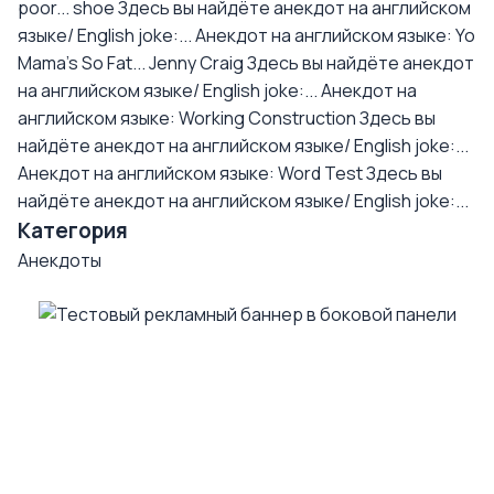
poor... shoe
Здесь вы найдёте анекдот на английском
языке/ English joke:...
Анекдот на английском языке: Yo
Mama's So Fat... Jenny Craig
Здесь вы найдёте анекдот
на английском языке/ English joke:...
Анекдот на
английском языке: Working Construction
Здесь вы
найдёте анекдот на английском языке/ English joke:...
Анекдот на английском языке: Word Test
Здесь вы
найдёте анекдот на английском языке/ English joke:...
Категория
Анекдоты