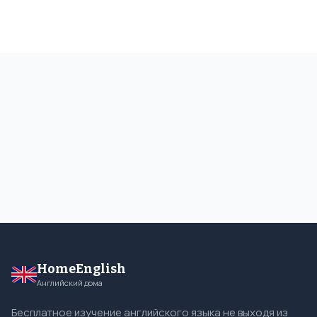
HomeEnglish
Английский дома
Бесплатное изучение английского языка не выходя из