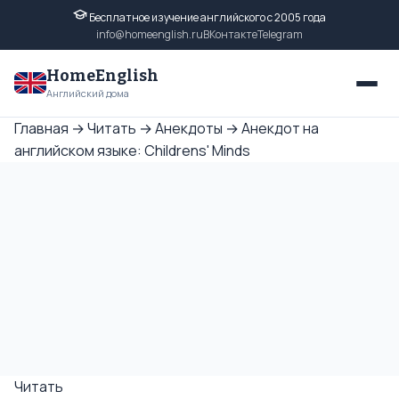
Бесплатное изучение английского с 2005 года
info@homeenglish.ru
ВКонтакте
Telegram
HomeEnglish
Английский дома
Главная
→
Читать
→
Анекдоты
→
Анекдот на
английском языке: Childrens' Minds
Читать