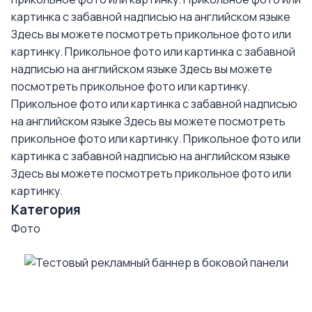
картинка с забавной надписью на английском языке
Здесь вы можете посмотреть прикольное фото или
картинку.
Прикольное фото или картинка с забавной
надписью на английском языке
Здесь вы можете
посмотреть прикольное фото или картинку.
Прикольное фото или картинка с забавной надписью
на английском языке
Здесь вы можете посмотреть
прикольное фото или картинку.
Прикольное фото или
картинка с забавной надписью на английском языке
Здесь вы можете посмотреть прикольное фото или
картинку.
Категория
Фото