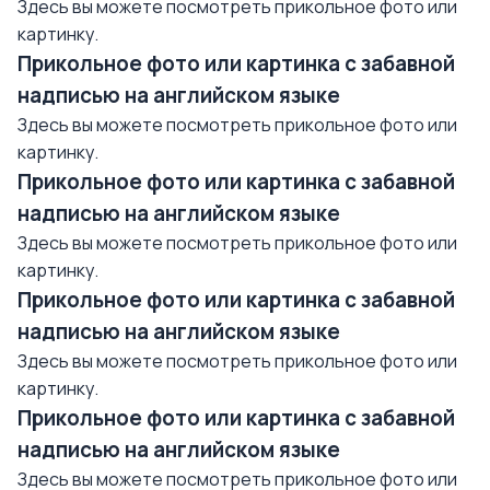
Здесь вы можете посмотреть прикольное фото или
картинку.
Прикольное фото или картинка с забавной
надписью на английском языке
Здесь вы можете посмотреть прикольное фото или
картинку.
Прикольное фото или картинка с забавной
надписью на английском языке
Здесь вы можете посмотреть прикольное фото или
картинку.
Прикольное фото или картинка с забавной
надписью на английском языке
Здесь вы можете посмотреть прикольное фото или
картинку.
Прикольное фото или картинка с забавной
надписью на английском языке
Здесь вы можете посмотреть прикольное фото или