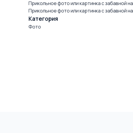
Прикольное фото или картинка с забавной н
Прикольное фото или картинка с забавной н
Категория
Фото