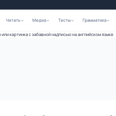
Читать
Медиа
Тесты
Грамматика
или картинка с забавной надписью на английском языке