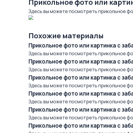
Прикольное фото или карти
Здесь вы можете посмотреть прикольное фот
Похожие материалы
Прикольное фото или картинка с заб
Здесь вы можете посмотреть прикольное фот
Прикольное фото или картинка с заб
Здесь вы можете посмотреть прикольное фот
Прикольное фото или картинка с заб
Здесь вы можете посмотреть прикольное фот
Прикольное фото или картинка с заб
Здесь вы можете посмотреть прикольное фот
Прикольное фото или картинка с заб
Здесь вы можете посмотреть прикольное фот
Прикольное фото или картинка с заб