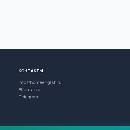
КОНТАКТЫ
info@homeenglish.ru
ВКонтакте
Telegram