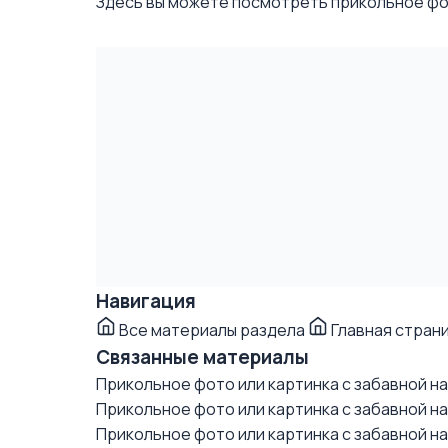
Здесь вы можете посмотреть прикольное фот
Навигация
Все материалы раздела
Главная стран
Связанные материалы
Прикольное фото или картинка с забавной н
Прикольное фото или картинка с забавной н
Прикольное фото или картинка с забавной н