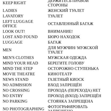
ДЕРЖИТЕСЬ ПРАВОЙ
KEEP RIGHT
СТОРОНЫ
LADIES
ЖЕНСКИЙ ТУАЛЕТ
LAVATORY
ТУАЛЕТ
LEFT LUGGAGE
ОСТАВЛЕННЫЙ БАГАЖ
OFFICE
LOOK OUT!
ВНИМАНИЕ!
LOST AND FOUND
БЮРО НАХОДОК
LUGGAGE
БАГАЖ
ДЛЯ МУЖЧИН/ МУЖСКОЙ
MEN
ТУАЛЕТ
MEN'S CLOTHES
МУЖСКАЯ ОДЕЖДА
MIND YOUR HEAD
БЕРЕГИТЕ ГОЛОВУ
MIND THE STEP
ОСТОРОЖНО СТУПЕНЬКА
MOVIE THEATRE
КИНОТЕАТР
NEWS STAND
ГАЗЕТНЫЙ КИОСК
NO ADMISSION
ВХОД ЗАПРЕЩЁН
NO CROSSING
ПРОХОДА (ПЕРЕХОДА) НЕТ
NO ENTRY
ПРОХОД (ВХОД) ЗАПРЕЩЁН
NO PARKING
СТОЯНКА ЗАПРЕЩЕНА
ФОТОГРАФИРОВАТЬ
NO PHOTOGRAPHING