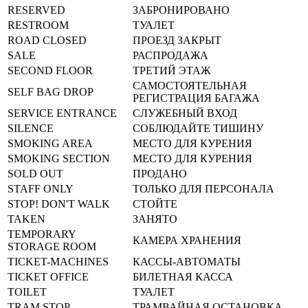
RESERVED
ЗАБРОНИРОВАНО
RESTROOM
ТУАЛЕТ
ROAD CLOSED
ПРОЕЗД ЗАКРЫТ
SALE
РАСПРОДАЖА
SECOND FLOOR
ТРЕТИЙ ЭТАЖ
САМОСТОЯТЕЛЬНАЯ
SELF BAG DROP
РЕГИСТРАЦИЯ БАГАЖА
SERVICE ENTRANCE
СЛУЖЕБНЫЙ ВХОД
SILENCE
СОБЛЮДАЙТЕ ТИШИНУ
SMOKING AREA
МЕСТО ДЛЯ КУРЕНИЯ
SMOKING SECTION
МЕСТО ДЛЯ КУРЕНИЯ
SOLD OUT
ПРОДАНО
STAFF ONLY
ТОЛЬКО ДЛЯ ПЕРСОНАЛА
STOP! DON'T WALK
СТОЙТЕ
TAKEN
ЗАНЯТО
TEMPORARY
КАМЕРА ХРАНЕНИЯ
STORAGE ROOM
TICKET-MACHINES
КАССЫ-АВТОМАТЫ
TICKET OFFICE
БИЛЕТНАЯ КАССА
TOILET
ТУАЛЕТ
TRAM STOP
ТРАМВАЙНАЯ ОСТАНОВКА