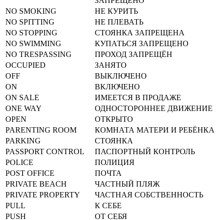
ЗАПРЕЩЕНО
NO SMOKING
НЕ КУРИТЬ
NO SPITTING
НЕ ПЛЕВАТЬ
NO STOPPING
СТОЯНКА ЗАПРЕЩЕНА
NO SWIMMING
КУПАТЬСЯ ЗАПРЕЩЕНО
NO TRESPASSING
ПРОХОД ЗАПРЕЩЁН
OCCUPIED
ЗАНЯТО
OFF
ВЫКЛЮЧЕНО
ON
ВКЛЮЧЕНО
ON SALE
ИМЕЕТСЯ В ПРОДАЖЕ
ONE WAY
ОДНОСТОРОННЕЕ ДВИЖЕНИЕ
OPEN
ОТКРЫТО
PARENTING ROOM
КОМНАТА МАТЕРИ И РЕБЁНКА
PARKING
СТОЯНКА
PASSPORT CONTROL
ПАСПОРТНЫЙ КОНТРОЛЬ
POLICE
ПОЛИЦИЯ
POST OFFICE
ПОЧТА
PRIVATE BEACH
ЧАСТНЫЙ ПЛЯЖ
PRIVATE PROPERTY
ЧАСТНАЯ СОБСТВЕННОСТЬ
PULL
К СЕБЕ
PUSH
ОТ СЕБЯ