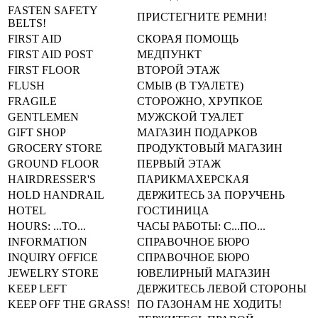
FASTEN SAFETY
ПРИСТЕГНИТЕ РЕМНИ!
BELTS!
FIRST AID
СКОРАЯ ПОМОЩЬ
FIRST AID POST
МЕДПУНКТ
FIRST FLOOR
ВТОРОЙ ЭТАЖ
FLUSH
СМЫВ (В ТУАЛЕТЕ)
FRAGILE
СТОРОЖНО, ХРУПКОЕ
GENTLEMEN
МУЖСКОЙ ТУАЛЕТ
GIFT SHOP
МАГАЗИН ПОДАРКОВ
GROCERY STORE
ПРОДУКТОВЫЙ МАГАЗИН
GROUND FLOOR
ПЕРВЫЙ ЭТАЖ
HAIRDRESSER'S
ПАРИКМАХЕРСКАЯ
HOLD HANDRAIL
ДЕРЖИТЕСЬ ЗА ПОРУЧЕНЬ
HOTEL
ГОСТИНИЦА
HOURS: ...TO...
ЧАСЫ РАБОТЫ: С...ПО...
INFORMATION
СПРАВОЧНОЕ БЮРО
INQUIRY OFFICE
СПРАВОЧНОЕ БЮРО
JEWELRY STORE
ЮВЕЛИРНЫЙ МАГАЗИН
KEEP LEFT
ДЕРЖИТЕСЬ ЛЕВОЙ СТОРОНЫ
KEEP OFF THE GRASS!
ПО ГАЗОНАМ НЕ ХОДИТЬ!