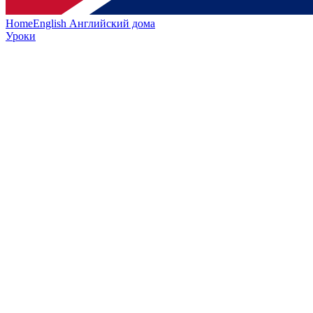
HomeEnglish
Английский дома
Уроки