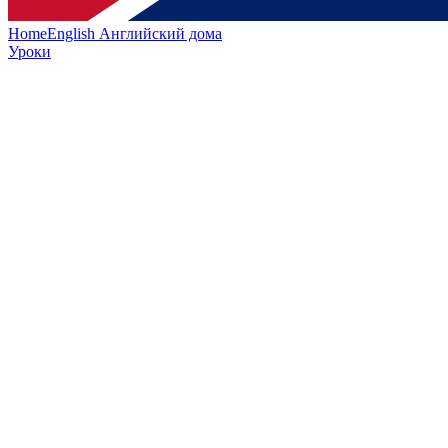
HomeEnglish
Английский дома
Уроки