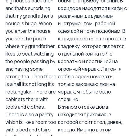
big houses back then
обычно, а прямоугольный. В
and that’s surprising
коридоре находятся шкафы с
that my grandfather’s
различным дедушкиным
house is huge. When
инструментом, рабочей
you enter the house
одеждой и тому подобным. В
you see the porch
коридоре есть ещё проход в
where my grandfather
кладовку, которая является
likes to seat watching
отдельной комнатой, с
the people passing by
кроватью и лестницей на
and having some
огромный чердак. Летом, я
strong tea. Then there
люблю здесь ночевать,
is a hall it’s not long it’s
только закрываю люк на
rectangular. There are
чердак, чтобы не было
cabinets there with
страшно.
tools and clothes.
В жилом отсеке дома
There is also a pantry
находится прихожая, в
which is like a room too
которой стоит стол, диван,
with a bed and stairs
кресло. Именно в этом