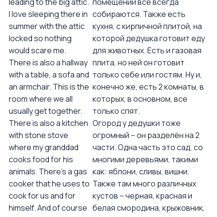
leading to the big attic.
помещении все всегда
I love sleeping there in
собираются. Также есть
summer with the attic
кухня, с кирпичной плитой, на
locked so nothing
которой дедушка готовит еду
would scare me.
для животных. Есть и газовая
There is also a hallway
плита, но ней он готовит
with a table, a sofa and
только себе или гостям. Ну и,
an armchair. This is the
конечно же, есть 2 комнаты, в
room where we all
которых, в основном, все
usually get together.
только спят.
There is also a kitchen
Огород у дедушки тоже
with stone stove
огромный – он разделён на 2
where my granddad
части. Одна часть это сад, со
cooks food for his
многими деревьями, такими
animals. There’s a gas
как: яблони, сливы, вишни.
cooker that he uses to
Также там много различных
cook for us and for
кустов – черная, красная и
himself. And of course
белая смородина, крыжовник,