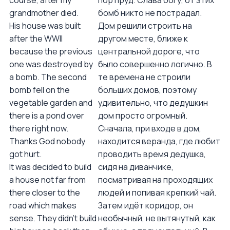
course, after my
пор пруд. Слава богу, от этих
grandmother died.
бомб никто не пострадал.
His house was built
Дом решили строить на
after the WWII
другом месте, ближе к
because the previous
центральной дороге, что
one was destroyed by
было совершенно логично. В
a bomb. The second
те времена не строили
bomb fell on the
больших домов, поэтому
vegetable garden and
удивительно, что дедушкин
there is a pond over
дом просто огромный.
there right now.
Сначала, при входе в дом,
Thanks God nobody
находится веранда, где любит
got hurt.
проводить время дедушка,
It was decided to build
сидя на диванчике,
a house not far from
посматривая на проходящих
there closer to the
людей и попивая крепкий чай.
road which makes
Затем идёт коридор, он
sense. They didn’t build
необычный, не вытянутый, как