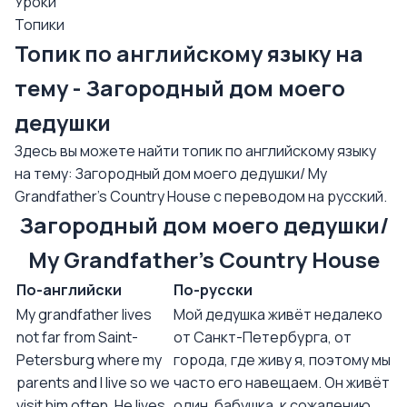
Уроки
Топики
Топик по английскому языку на
тему - Загородный дом моего
дедушки
Здесь вы можете найти топик по английскому языку
на тему: Загородный дом моего дедушки/ My
Grandfather’s Country House с переводом на русский.
Загородный дом моего дедушки/
My Grandfather’s Country House
По-английски
По-русски
My grandfather lives
Мой дедушка живёт недалеко
not far from Saint-
от Санкт-Петербурга, от
Petersburg where my
города, где живу я, поэтому мы
parents and I live so we
часто его навещаем. Он живёт
visit him often. He lives
один, бабушка, к сожалению,