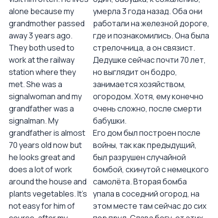
alone because my
умерла 3 года назад. Оба они
grandmother passed
работали на железной дороге,
away 3 years ago.
где и познакомились. Она была
They both used to
стрелочница, а он связист.
work at the railway
Дедушке сейчас почти 70 лет,
station where they
но выглядит он бодро,
met. She was a
занимается хозяйством,
signalwoman and my
огородом. Хотя, ему конечно
grandfather was a
очень сложно, после смерти
signalman. My
бабушки.
grandfather is almost
Его дом был построен после
70 years old now but
войны, так как предыдущий,
he looks great and
был разрушен случайной
does a lot of work
бомбой, скинутой с немецкого
around the house and
самолёта. Вторая бомба
plants vegetables. It’s
упала в соседний огород, на
not easy for him of
этом месте там сейчас до сих