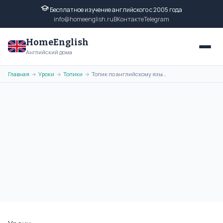
Бесплатное изучение английского с 2005 года
info@homeenglish.ru
ВКонтакте
Telegram
HomeEnglish
Английский дома
Главная
Уроки
Топики
Топик по английскому языку на тему - Загородный дом моего дедушки
→
→
→