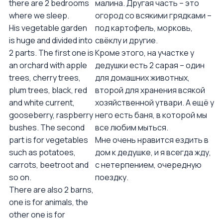
there are 2 bedrooms
малина. Другая часть – это
where we sleep.
огород со всякими грядками –
His vegetable garden
под картофель, морковь,
is huge and divided into
свёклу и другие.
2 parts. The first one is
Кроме этого, на участке у
an orchard with apple
дедушки есть 2 сарая – один
trees, cherry trees,
для домашних животных,
plum trees, black, red
второй для хранения всякой
and white current,
хозяйственной утвари. А ещё у
gooseberry, raspberry
него есть баня, в которой мы
bushes. The second
все любим мыться.
part is for vegetables
Мне очень нравится ездить в
such as potatoes,
дом к дедушке, и я всегда жду,
carrots, beetroot and
с нетерпением, очередную
so on.
поездку.
There are also 2 barns,
one is for animals, the
other one is for