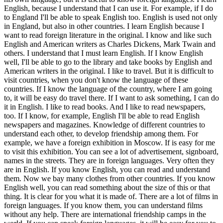
English, because I understand that I can use it. For example, if I do
to England I'll be able to speak English too. English is used not only
in England, but also in other countries. I learn English because I
want to read foreign literature in the original. I know and like such
English and American writers as Charles Dickens, Mark Twain and
others. I understand that I must learn English. If I know English
well, I'll be able to go to the library and take books by English and
American writers in the original. I like to travel. But it is difficult to
visit countries, when you don't know the language of these
countries. If I know the language of the country, where I am going
to, it will be easy do travel there. If I want to ask something, I can do
it in English. I like to read books. And I like to read newspapers,
too. If I know, for example, English I'll be able to read English
newspapers and magazines. Knowledge of different countries to
understand each other, to develop friendship among them. For
example, we have a foreign exhibition in Moscow. If is easy for me
to visit this exhibition. You can see a lot of advertisement, signboard,
names in the streets. They are in foreign languages. Very often they
are in English. If you know English, you can read and understand
them. Now we bay many clothes from other countries. If you know
English well, you can read something about the size of this or that
thing. It is clear for you what it is made of. There are a lot of films in
foreign languages. If you know them, you can understand films
without any help. There are international friendship camps in the