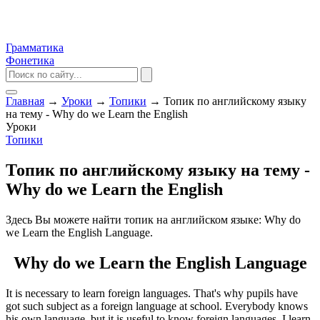
Грамматика
Фонетика
Главная
→
Уроки
→
Топики
→
Топик по английскому языку
на тему - Why do we Learn the English
Уроки
Топики
Топик по английскому языку на тему -
Why do we Learn the English
Здесь Вы можете найти топик на английском языке: Why do
we Learn the English Language.
Why do we Learn the English Language
It is necessary to learn foreign languages. That's why pupils have
got such subject as a foreign language at school. Everybody knows
his own language, but it is useful to know foreign languages. I learn