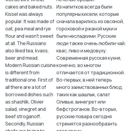
cakes and baked nuts.
Из напитков всегда были
Kissel was always
популярны кисели, которые
popular. It was made of
сначала варились из овсяной,
oat, pea meal and rye
гороховой и ржаной муки и
flour and wasn’t sweet
были несладкими. Русские
at all. The Russians
люди также очень любили чай,
also liked tea, kvass,
квас, пиво и медовуху.
beer and mead.
Современная русская кухня,
Modern Russian cuisine
конечно, во многом
is different from
отличается от традиционной.
traditional one. First of
Во-первых, в ней теперь
all there are a lot of
много заимствованных блюд,
borrowed dishes such
таких как шашлык, салат
as shashlik, Olivier
Оливье, винегрет или
salad, vinegret and
бефстроганов. Во-вторых,
beef stroganoff.
русские повара сегодня
Secondly, Russian
стремятся разнообразить