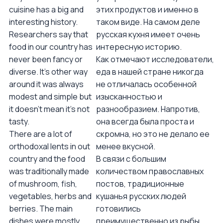
cuisine has a big and
этих продуктов и именно в
interesting history.
таком виде. На самом деле
Researchers say that
русская кухня имеет очень
food in our country has
интересную историю.
never been fancy or
Как отмечают исследователи,
diverse. It’s other way
еда в нашей стране никогда
around it was always
не отличалась особенной
modest and simple but
изысканностью и
it doesn’t mean it’s not
разнообразием. Напротив,
tasty.
она всегда была проста и
There are a lot of
скромна, но это не делало ее
orthodoxal lents in out
менее вкусной.
country and the food
В связи с большим
was traditionally made
количеством православных
of mushroom, fish,
постов, традиционные
vegetables, herbs and
кушанья русских людей
berries. The main
готовились
dishes were mostly
преимущественно из рыбы,