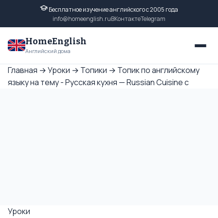
Бесплатное изучение английского с 2005 года
info@homeenglish.ru
ВКонтакте
Telegram
HomeEnglish
Английский дома
Главная
→
Уроки
→
Топики
→
Топик по английскому
языку на тему - Русская кухня — Russian Cuisine с
Уроки