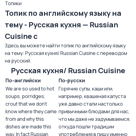
Топики
Топик по английскому языку на
тему - Русская кухня — Russian
Cuisine с
Здесь вы можете найти топик по английскому языку
на тему: Русская кухня/ Russian Cuisine с переводом
на русский.
Русская кухня/ Russian Cuisine
По-английски
По-русски
We are so used to hot
Горячие супы, каши или,
soups, porridges,
например, квашеная капуста
crout that we don’t
уже давно стали настолько
know where they came
привычными блюдами для нас,
from and why this
что мы даже не задумываемся,
dishes are made this
откуда пошли традиции
way. In fact Russian
употребления в пищу именно