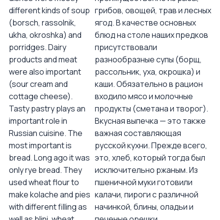
different kinds of soup
грибов, овощей, трав и лесных
(borsch, rassolnik,
ягод. В качестве основных
ukha, okroshka) and
блюд на столе наших предков
porridges. Dairy
присутствовали
products and meat
разнообразные супы (борщ,
were also important
рассольник, уха, окрошка) и
(sour cream and
каши. Обязательно в рацион
cottage cheese).
входило мясо и молочные
Tasty pastry plays an
продукты (сметана и творог).
important role in
Вкусная выпечка — это также
Russian cuisine. The
важная составляющая
most important is
русской кухни. Прежде всего,
bread. Long ago it was
это, хлеб, который тогда был
only rye bread. They
исключительно ржаным. Из
used wheat flour to
пшеничной муки готовили
make kolache and pies
калачи, пироги с различной
with different filling as
начинкой, блины, оладьи и
well as blini, wheat
печеные орешки.