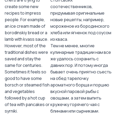
chefs are trying to
стол своих
create some new
соотечественников,
recipes to impress
придумывая оригинальные
people. For example,
новые рецепты, например,
an ice cream made of
мороженое из бородинского
borodinskiy bread or a
хлеба или ягненок под соусом
lamb with kvass sauce.
из кваса.
However, most of the
Тем не менее, многие
traditional dishes were
кулинарные традиции нам все
saved and stay the
же удалось сохранить с
same for centuries.
давних пор. И потому иногда
Sometimes it feels so
бывает очень приятно съесть
good to have some
на обед тарелочку
borsch or steamed fish
ароматного борща и порцию
and vegetables
вкусной паровой рыбы с
followed by a hot cup
овощами, а затем выпить
of tea with pancakes or
кружечку горячего чая с
syrniki.
блинами или сырниками.