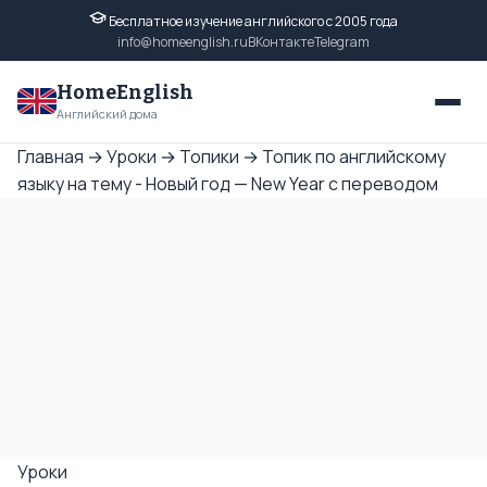
Бесплатное изучение английского с 2005 года
info@homeenglish.ru
ВКонтакте
Telegram
HomeEnglish
Английский дома
Главная
→
Уроки
→
Топики
→
Топик по английскому
языку на тему - Новый год — New Year с переводом
Уроки