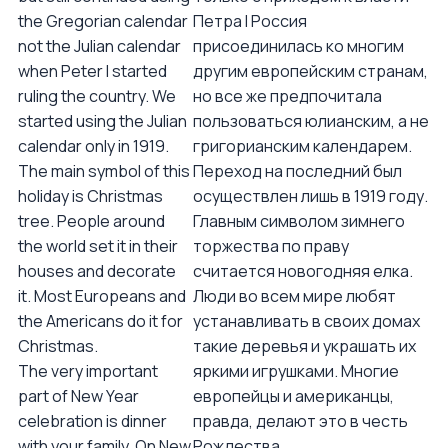
the Gregorian calendar
Петра I Россия
not the Julian calendar
присоединилась ко многим
when Peter I started
другим европейским странам,
ruling the country. We
но все же предпочитала
started using the Julian
пользоваться юлианским, а не
calendar only in 1919.
григорианским календарем.
The main symbol of this
Переход на последний был
holiday is Christmas
осуществлен лишь в 1919 году.
tree. People around
Главным символом зимнего
the world set it in their
торжества по праву
houses and decorate
считается новогодняя елка.
it. Most Europeans and
Люди во всем мире любят
the Americans do it for
устанавливать в своих домах
Christmas.
такие деревья и украшать их
The very important
яркими игрушками. Многие
part of New Year
европейцы и американцы,
celebration is dinner
правда, делают это в честь
with your family. On New
Рождества.