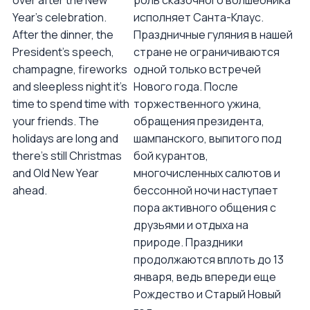
over after the New
роль сказочного волшебника
Year’s celebration.
исполняет Санта-Клаус.
After the dinner, the
Праздничные гуляния в нашей
President’s speech,
стране не ограничиваются
champagne, fireworks
одной только встречей
and sleepless night it’s
Нового года. После
time to spend time with
торжественного ужина,
your friends. The
обращения президента,
holidays are long and
шампанского, выпитого под
there’s still Christmas
бой курантов,
and Old New Year
многочисленных салютов и
ahead.
бессонной ночи наступает
пора активного общения с
друзьями и отдыха на
природе. Праздники
продолжаются вплоть до 13
января, ведь впереди еще
Рождество и Старый Новый