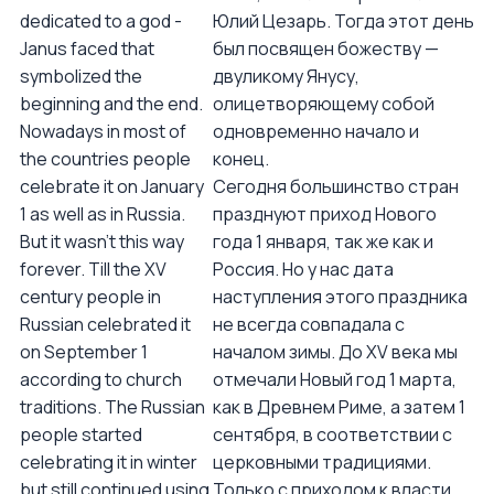
dedicated to a god -
Юлий Цезарь. Тогда этот день
Janus faced that
был посвящен божеству —
symbolized the
двуликому Янусу,
beginning and the end.
олицетворяющему собой
Nowadays in most of
одновременно начало и
the countries people
конец.
celebrate it on January
Сегодня большинство стран
1 as well as in Russia.
празднуют приход Нового
But it wasn’t this way
года 1 января, так же как и
forever. Till the XV
Россия. Но у нас дата
century people in
наступления этого праздника
Russian celebrated it
не всегда совпадала с
on September 1
началом зимы. До XV века мы
according to church
отмечали Новый год 1 марта,
traditions. The Russian
как в Древнем Риме, а затем 1
people started
сентября, в соответствии с
celebrating it in winter
церковными традициями.
but still continued using
Только с приходом к власти