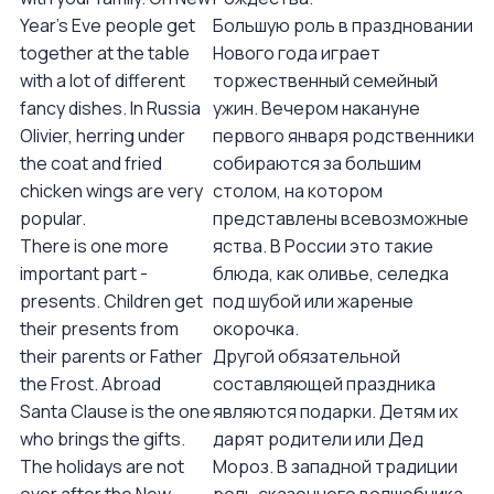
Year’s Eve people get
Большую роль в праздновании
together at the table
Нового года играет
with a lot of different
торжественный семейный
fancy dishes. In Russia
ужин. Вечером накануне
Olivier, herring under
первого января родственники
the coat and fried
собираются за большим
chicken wings are very
столом, на котором
popular.
представлены всевозможные
There is one more
яства. В России это такие
important part -
блюда, как оливье, селедка
presents. Children get
под шубой или жареные
their presents from
окорочка.
their parents or Father
Другой обязательной
the Frost. Abroad
составляющей праздника
Santa Clause is the one
являются подарки. Детям их
who brings the gifts.
дарят родители или Дед
The holidays are not
Мороз. В западной традиции