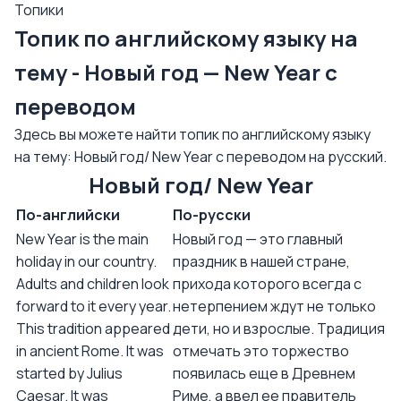
Топики
Топик по английскому языку на
тему - Новый год — New Year с
переводом
Здесь вы можете найти топик по английскому языку
на тему: Новый год/ New Year с переводом на русский.
Новый год/ New Year
По-английски
По-русски
New Year is the main
Новый год — это главный
holiday in our country.
праздник в нашей стране,
Adults and children look
прихода которого всегда с
forward to it every year.
нетерпением ждут не только
This tradition appeared
дети, но и взрослые. Традиция
in ancient Rome. It was
отмечать это торжество
started by Julius
появилась еще в Древнем
Caesar. It was
Риме, а ввел ее правитель