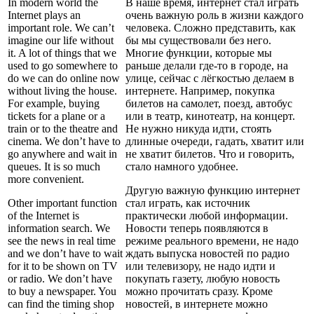
In modern world the
В наше время, интернет стал играть
Internet plays an
очень важную роль в жизни каждого
important role. We can’t
человека. Сложно представить, как
imagine our life without
бы мы существовали без него.
it. A lot of things that we
Многие функции, которые мы
used to go somewhere to
раньше делали где-то в городе, на
do we can do online now
улице, сейчас с лёгкостью делаем в
without living the house.
интернете. Например, покупка
For example, buying
билетов на самолет, поезд, автобус
tickets for a plane or a
или в театр, кинотеатр, на концерт.
train or to the theatre and
Не нужно никуда идти, стоять
cinema. We don’t have to
длинные очереди, гадать, хватит или
go anywhere and wait in
не хватит билетов. Что и говорить,
queues. It is so much
стало намного удобнее.
more convenient.
Другую важную функцию интернет
Other important function
стал играть, как источник
of the Internet is
практически любой информации.
information search. We
Новости теперь появляются в
see the news in real time
режиме реального времени, не надо
and we don’t have to wait
ждать выпуска новостей по радио
for it to be shown on TV
или телевизору, не надо идти и
or radio. We don’t have
покупать газету, любую новость
to buy a newspaper. You
можно прочитать сразу. Кроме
can find the timing shop
новостей, в интернете можно