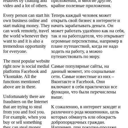
relatives by chatting and
приложений, и многие другие,
video and a lot of others.
крайне полезные приложения.
Every person can start his
Теперь каждый человек может
own business online and
открыть свой бизнес в интернете и
start making money. They
начать зарабатывать деньги. Он
can work remotely, travel
может работать удалённо как на себя,
the world whenever they
так и на работодателя, что открывает
want to and it is also a
огромные перспективы, например в
tremendous opportunity
плане путешествий, когда не надо
for everyone.
ходить на работу, а можно
путешествовать по миру.
The most popular website
right now is social medial
Самые популярные сайты, на
platforms Facebook and
данный момент, это социальные
Vkontakte. All the
сети. Самые известные из них –
functions mentioned
Вконтакте и Facebook. Они
above are in there.
включают в себя практически все
функции, что были перечислены
Unfortunately there are
выше.
fraudsters on the Internet
that are trying to steal
К сожалению, в интернет заходят и
from you and fool you.
различного рода мошенники, цель
For example, when you
которых обмануть или обокрасть
buy or sell something
добропорядочных граждан.
they can steal money
Например, при покупке-продаже