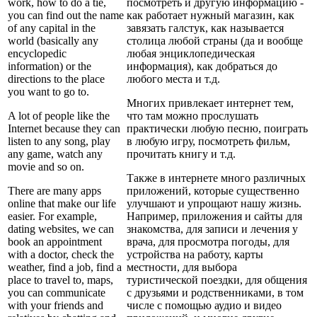
work, how to do a tie,
посмотреть и другую информацию -
you can find out the name
как работает нужный магазин, как
of any capital in the
завязать галстук, как называется
world (basically any
столица любой страны (да и вообще
encyclopedic
любая энциклопедическая
information) or the
информация), как добраться до
directions to the place
любого места и т.д.
you want to go to.
Многих привлекает интернет тем,
A lot of people like the
что там можно прослушать
Internet because they can
практически любую песню, поиграть
listen to any song, play
в любую игру, посмотреть фильм,
any game, watch any
прочитать книгу и т.д.
movie and so on.
Также в интернете много различных
There are many apps
приложений, которые существенно
online that make our life
улучшают и упрощают нашу жизнь.
easier. For example,
Например, приложения и сайты для
dating websites, we can
знакомства, для записи и лечения у
book an appointment
врача, для просмотра погоды, для
with a doctor, check the
устройства на работу, карты
weather, find a job, find a
местности, для выбора
place to travel to, maps,
туристической поездки, для общения
you can communicate
с друзьями и родственниками, в том
with your friends and
числе с помощью аудио и видео