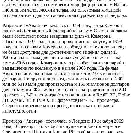
фильма относится к генетически модифицированным На'ви -
гибридным человеческим телам, используемым командой
исследователей для взаимодействия с уроженцами Пандоры.
Разработка «Аватара» началась в 1994 году, когда Кэмерон
написал 80-страничный сценарий к фильму. Съемки должны
были состояться после завершения фильма Кэмерона
«Титаник» 1997 года, запланированного к выпуску в 1999
году, но, по словам Кэмерона, необходимые технологии еще
не были доступны для достижения его видения фильма.
Работа над языком для внеземных существ фильма началась
летом 2005 года, а Кэмерон начал разрабатывать сценарий и
вымышленную вселенную в начале 2006 года. На фильм
Аватар официально был заложен бюджет в 237 миллионов
долларов. По другим оценкам, стоимость составила от 280
млн до $310 млн для производства и 150 миллионов долларов
для раскрутки. Фильм был выпущен для традиционного 2-D
просмотра, 3-D просмотра (с использованием RealD 3D, Dolby
3D, XpanD 3D и IMAX 3D форматов) и "4-D" просмотра.
Стереоскопическое кино преподносится как прорыв в
кинотехнологии.
Премьера «Аватара» состоялась в Лондоне 10 декабря 2009
года, 16 декабря фильм был выпущен в прокат в мире, а в
Соединенных Штатах и Канаде 18 декабря, сопровождаясь