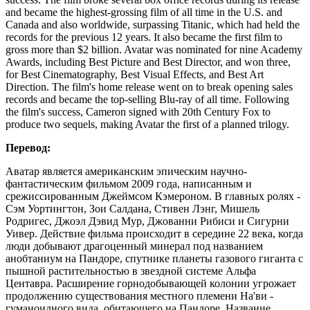
and became the highest-grossing film of all time in the U.S. and
Canada and also worldwide, surpassing Titanic, which had held the
records for the previous 12 years. It also became the first film to
gross more than $2 billion. Avatar was nominated for nine Academy
Awards, including Best Picture and Best Director, and won three,
for Best Cinematography, Best Visual Effects, and Best Art
Direction. The film's home release went on to break opening sales
records and became the top-selling Blu-ray of all time. Following
the film's success, Cameron signed with 20th Century Fox to
produce two sequels, making Avatar the first of a planned trilogy.
Перевод:
Аватар является американским эпическим научно-
фантастическим фильмом 2009 года, написанным и
срежиссированным Джеймсом Кэмероном. В главных ролях -
Сэм Уортингтон, Зои Салдана, Стивен Лэнг, Мишель
Родригес, Джоэл Дэвид Мур, Джованни Рибиси и Сигурни
Уивер. Действие фильма происходит в середине 22 века, когда
люди добывают драгоценный минерал под названием
анобтаниум на Пандоре, спутнике планеты газового гиганта с
пышной растительностью в звездной системе Альфа
Центавра. Расширение горнодобывающей колонии угрожает
продолжению существования местного племени На'ви -
гуманоидного вида, обитающего на Пандоре. Название