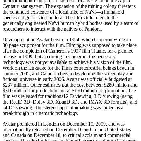
unobtanium on Pandora, a lush moon of a gas giant in the Alpha
Centauri star system. The expansion of the mining colony threatens
the continued existence of a local tribe of Na'vi—a humanoid
species indigenous to Pandora. The film's title refers to the
genetically engineered Na'vi-human hybrid bodies used by a team of
researchers to interact with the natives of Pandora.
Development on Avatar began in 1994, when Cameron wrote an
80-page scriptment for the film. Filming was supposed to take place
after the completion of Cameron's 1997 film Titanic, for a planned
release in 1999, but according to Cameron, the necessary
technology was not yet available to achieve his vision of the film.
Work on the language for the film's extraterrestrial beings began in
summer 2005, and Cameron began developing the screenplay and
fictional universe in early 2006. Avatar was officially budgeted at
$237 million. Other estimates put the cost between $280 million and
$310 million for production and at $150 million for promotion. The
film was released for traditional 2-D viewing, 3-D viewing (using
the RealD 3D, Dolby 3D, XpanD 3D, and IMAX 3D formats), and
"4-D" viewing. The stereoscopic filmmaking was touted as a
breakthrough in cinematic technology.
Avatar premiered in London on December 10, 2009, and was
internationally released on December 16 and in the United States
and Canada on December 18, to critical acclaim and commercial
success. The film broke several box office records during its release