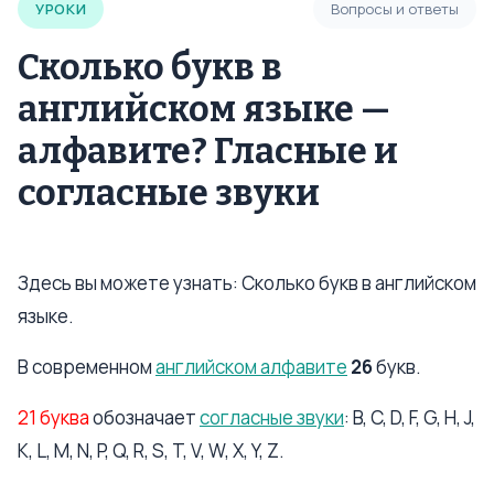
УРОКИ
Вопросы и ответы
Сколько букв в
английском языке —
алфавите? Гласные и
согласные звуки
Здесь вы можете узнать: Сколько букв в английском
языке.
В современном
английском алфавите
26
букв.
21 буква
обозначает
согласные звуки
: B, C, D, F, G, H, J,
K, L, M, N, P, Q, R, S, T, V, W, X, Y, Z.