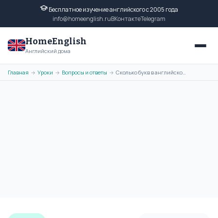
Бесплатное изучение английского с 2005 года
info@homeenglish.ru
ВКонтакте
Telegram
HomeEnglish
Английский дома
Главная
Уроки
Вопросы и ответы
Сколько букв в английском языке — алфавите? Гласные и согласные звуки
→
→
→