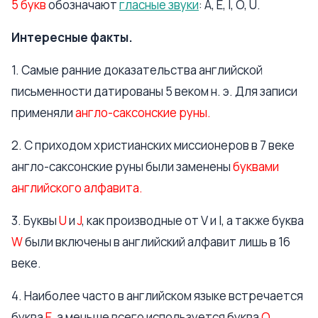
5 букв
обозначают
гласные звуки
: A, E, I, O, U.
Интересные факты.
1. Самые ранние доказательства английской
письменности датированы 5 веком н. э. Для записи
применяли
англо-саксонские руны.
2. С приходом христианских миссионеров в 7 веке
англо-саксонские руны были заменены
буквами
английского алфавита.
3. Буквы
U
и
J
, как производные от V и I, а также буква
W
были включены в английский алфавит лишь в 16
веке.
4. Наиболее часто в английском языке встречается
буква
Е
, а меньше всего используется буква
Q
.