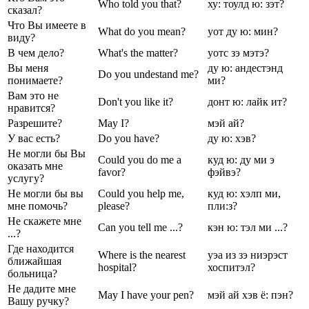
Who told you that?
ху: тоулд ю: зэт?
сказал?
Что Вы имеете в
What do you mean?
уот ду ю: мин?
виду?
В чем дело?
What's the matter?
уотс зэ мэтэ?
Вы меня
ду ю: андестэнд
Do you undestand me?
понимаете?
ми?
Вам это не
Don't you like it?
донт ю: лайк ит?
нравится?
Разрешите?
May I?
мэй ай?
У вас есть?
Do you have?
ду ю: хэв?
Не могли бы Вы
Could you do me a
куд ю: ду ми э
оказать мне
favor?
фэйвэ?
услугу?
Не могли бы вы
Could you help me,
куд ю: хэлп ми,
мне помочь?
please?
пли:з?
Не скажете мне
Can you tell me ...?
кэн ю: тэл ми ...?
...?
Где находится
Where is the nearest
уэа из зэ ниэрэст
ближайшая
hospital?
хоспитэл?
больница?
Не дадите мне
May I have your pen?
мэй ай хэв ё: пэн?
Вашу ручку?