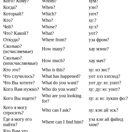
Кого? Кому?
Whom?
хум?
Когда?
When?
уэн?
Который?
Which?
уич?
Кто?
Who?
ху:?
Чей?
Whose?
ху:з?
Что? Какой?
What?
уот?
Откуда?
Where from?
уэа фром?
Сколько?
How many?
хау мэни?
(исчисляемые)
Сколько?
How much?
хау мач?
(неисчисляемые)
Кто это?
Who is this?
ху: из зис?
Что случилось?
What has happened?
уот хэз хэпэнд?
Что Вы хотите?
What do you want?
уот ду: ю: уонт?
Кого Вам нужно?
Who do you want?
ху: ду: ю: уонт?
Who are you looking
Кого Вы ищете?
ху: а: ю: лукин фо:?
for?
Кого я могу
Who can I ask?
ху: кэн ай эск?
спросить?
Где я могу его
уэа кэн ай файнд
Where can I find him?
найти?
хим?
Кто Вам это