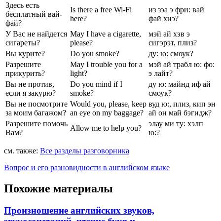
Здесь есть
Is there a free Wi-Fi
из зэа э фри: вай
бесплатный вай-
here?
фай хиэ?
фай?
У Вас не найдется
May I have a cigarette,
мэй ай хэв э
сигареты?
please?
сигэрэт, плиз?
Вы курите?
Do you smoke?
ду: ю: смоук?
Разрешите
May I trouble you for a
мэй ай трабл ю: фо:
прикурить?
light?
э лайт?
Вы не против,
Do you mind if I
ду ю: майнд иф ай
если я закурю?
smoke?
смоук?
Вы не посмотрите
Would you, please, keep
вуд ю:, плиз, кип эн
за моим багажом?
an eye on my baggage?
ай он май бэгидж?
Разрешите помочь
элау ми ту: хэлп
Allow me to help you?
Вам?
ю:?
см. также:
Все разделы разговорника
Вопрос и его разновидности в английском языке
Похожие материалы
Произношение английских звуков,