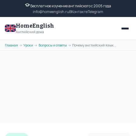
Бесплатное изучение английского с 2005 года
info@homeenglish.ru
ВКонтакте
Telegram
HomeEnglish
Английский дома
Главная
Уроки
Вопросы и ответы
Почему английский язык стал международным?
→
→
→