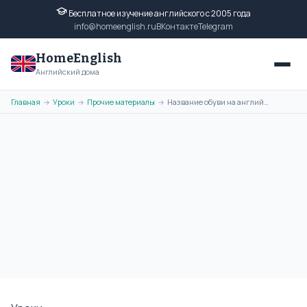
Бесплатное изучение английского с 2005 года
info@homeenglish.ru
ВКонтакте
Telegram
HomeEnglish
Английский дома
Главная
Уроки
Прочие материалы
Название обуви на английском языке с переводом. Обувь по-английски
→
→
→