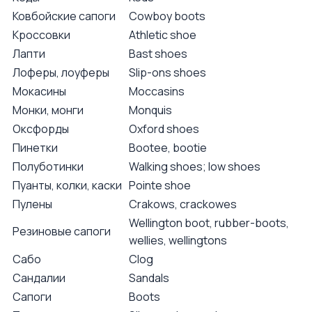
Ковбойские сапоги
Cowboy boots
Кроссовки
Athletic shoe
Лапти
Bast shoes
Лоферы, лоуферы
Slip-ons shoes
Мокасины
Moccasins
Монки, монги
Monquis
Оксфорды
Oxford shoes
Пинетки
Bootee, bootie
Полуботинки
Walking shoes; low shoes
Пуанты, колки, каски
Pointe shoe
Пулены
Crakows, crackowes
Wellington boot, rubber-boots,
Резиновые сапоги
wellies, wellingtons
Сабо
Clog
Сандалии
Sandals
Сапоги
Boots