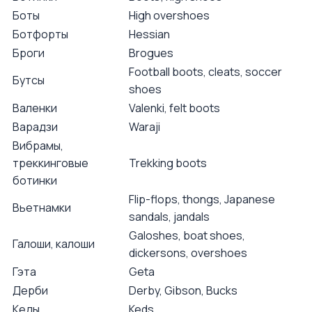
Боты
High overshoes
Ботфорты
Hessian
Броги
Brogues
Football boots, cleats, soccer
Бутсы
shoes
Валенки
Valenki, felt boots
Варадзи
Waraji
Вибрамы,
треккинговые
Trekking boots
ботинки
Flip-flops, thongs, Japanese
Вьетнамки
sandals, jandals
Galoshes, boat shoes,
Галоши, калоши
dickersons, overshoes
Гэта
Geta
Дерби
Derby, Gibson, Bucks
Кеды
Keds