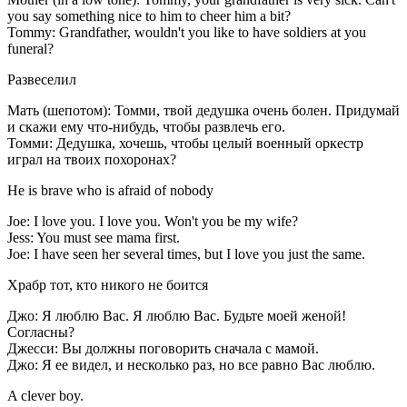
you say something nice to him to cheer him a bit?
Tommy: Grandfather, wouldn't you like to have soldiers at you
funeral?
Развеселил
Мать (шепотом): Томми, твой дедушка очень болен. Придумай
и скажи ему что-нибудь, чтобы развлечь его.
Томми: Дедушка, хочешь, чтобы целый военный оркестр
играл на твоих похоронах?
He is brave who is afraid of nobody
Joe: I love you. I love you. Won't you be my wife?
Jess: You must see mama first.
Joe: I have seen her several times, but I love you just the same.
Храбр тот, кто никого не боится
Джо: Я люблю Вас. Я люблю Вас. Будьте моей женой!
Согласны?
Джесси: Вы должны поговорить сначала с мамой.
Джо: Я ее видел, и несколько раз, но все равно Вас люблю.
A clever boy.