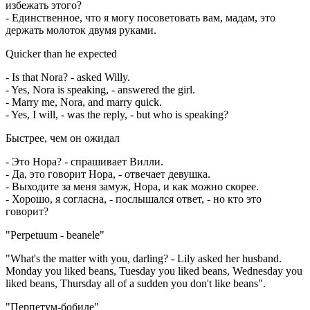
избежать этого?
- Единственное, что я могу посоветовать вам, мадам, это
держать молоток двумя руками.
Quicker than he expected
- Is that Nora? - asked Willy.
- Yes, Nora is speaking, - answered the girl.
- Marry me, Nora, and marry quick.
- Yes, I will, - was the reply, - but who is speaking?
Быстрее, чем он ожидал
- Это Нора? - спрашивает Вилли.
- Да, это говорит Нора, - отвечает девушка.
- Выходите за меня замуж, Нора, и как можно скорее.
- Хорошо, я согласна, - послышался ответ, - но кто это
говорит?
"Perpetuum - beanele"
"What's the matter with you, darling? - Lily asked her husband.
Monday you liked beans, Tuesday you liked beans, Wednesday you
liked beans, Thursday all of a sudden you don't like beans".
"Перпетум-бобиле"