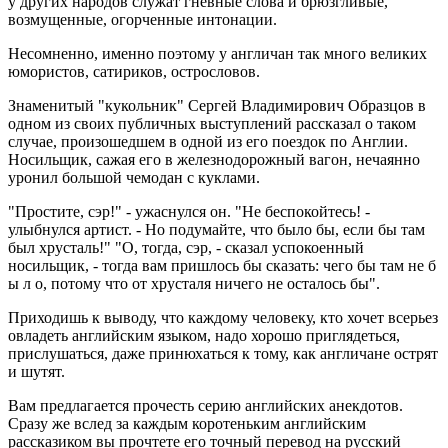
у других народов служат гневные слова и брюзгливые,
возмущенные, огорченные интонации.
Несомненно, именно поэтому у англичан так много великих
юмористов, сатириков, острословов.
Знаменитый "кукольник" Сергей Владимирович Образцов в
одном из своих публичных выступлений рассказал о таком
случае, произошедшем в одной из его поездок по Англии.
Носильщик, сажая его в железнодорожный вагон, нечаянно
уронил большой чемодан с куклами.
"Простите, сэр!" - ужаснулся он. "Не беспокойтесь! -
улыбнулся артист. - Но подумайте, что было бы, если бы там
был хрусталь!" "О, тогда, сэр, - сказал успокоенный
носильщик, - тогда вам пришлось бы сказать: чего бы там не б
ы л о, потому что от хрусталя ничего не осталось бы".
Приходишь к выводу, что каждому человеку, кто хочет всерьез
овладеть английским языком, надо хорошо приглядеться,
прислушаться, даже принюхаться к тому, как англичане острят
и шутят.
Вам предлагается прочесть серию английских анекдотов.
Сразу же вслед за каждым коротеньким английским
рассказиком вы прочтете его точный перевод на русский