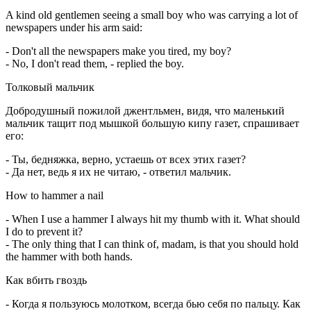
A kind old gentlemen seeing a small boy who was carrying a lot of
newspapers under his arm said:
- Don't all the newspapers make you tired, my boy?
- No, I don't read them, - replied the boy.
Толковый мальчик
Добродушный пожилой джентльмен, видя, что маленький
мальчик тащит под мышкой большую кипу газет, спрашивает
его:
- Ты, бедняжка, верно, устаешь от всех этих газет?
- Да нет, ведь я их не читаю, - ответил мальчик.
How to hammer a nail
- When I use a hammer I always hit my thumb with it. What should
I do to prevent it?
- The only thing that I can think of, madam, is that you should hold
the hammer with both hands.
Как вбить гвоздь
- Когда я пользуюсь молотком, всегда бью себя по пальцу. Как