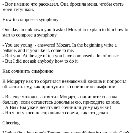
- Вот именно что рассказал. Она бросила меня, чтобы стать
моей тетушкой.
How to compose a symphony
One day an unknown youth asked Mozart to explain to him how to
start to compose a symphony.
- You are young, - answered Mozart. In the beginning write a
ballade, and if you like it, come to me.
- But you! At the age of ten you have composed a lot of music.
- But I did not ask anybody how to do it.
Как сочинить симфонию.
К Моцарту как-то обратился незнакомый юноша и попросил
объяснить ему, как приступить к сочинению симфонии.
- Вы еще молоды, - ответил Моцарт, - напишите сначала
балладу; если останетесь довольны ею, приходите ко мне.
- А Вы? Вы уже в десять лет сочинили уйму музыки!
- Но я ни у кого не спрашивал совета, как это делать.
Cheering
Mother (in a low tone): Tommy, your grandfather is very sick. Can't