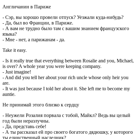
Англичанин в Париже
- Сэр, вы хорошо провели отпуск? Уезжали куда-нибудь?
- Да, был во Франции, в Париже.
- А вам не трудно было там с вашим знанием французского
языка?
- Мне - нет, а парижанам - да.
Take it easy.
- Is it really true that everything between Rosalie and you, Michael,
is over? A whole year you were keeping company.
- Just imagine!
- And did you tell her about your rich uncle whose only heir you
are.
- It was just because I told her about it. She left me to become my
auntie.
Не принимай этого близко к сердцу
- Неужели Розалия порвала с тобой, Майкл? Ведь вы целый
год были неразлучны.
- Да, представь себе!
- А ты рассказал ей про своего богатого дядюшку, у которого
ты единственный наследник?