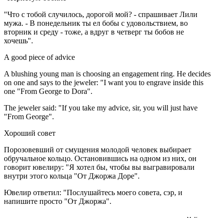
"Что с тобой случилось, дорогой мой? - спрашивает Лили
мужа. - В понедельник ты ел бобы с удовольствием, во
вторник и среду - тоже, а вдруг в четверг ты бобов не
хочешь".
A good piece of advice
A blushing young man is choosing an engagement ring. He decides
on one and says to the jeweler: "I want you to engrave inside this
one "From George to Dora".
The jeweler said: "If you take my advice, sir, you will just have
"From George".
Хороший совет
Порозовевший от смущения молодой человек выбирает
обручальное кольцо. Остановившись на одном из них, он
говорит ювелиру: "Я хотел бы, чтобы вы выгравировали
внутри этого кольца "От Джоржа Доре".
Ювелир ответил: "Послушайтесь моего совета, сэр, и
напишите просто "От Джоржа".