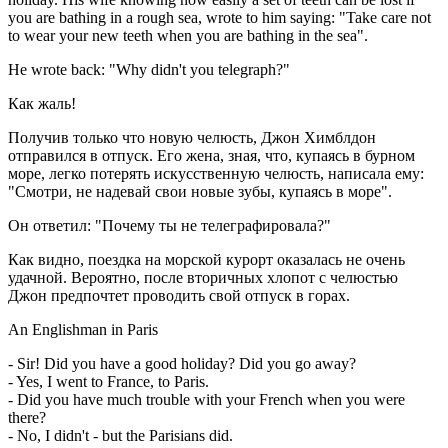
you are bathing in a rough sea, wrote to him saying: "Take care not
to wear your new teeth when you are bathing in the sea".
He wrote back: "Why didn't you telegraph?"
Как жаль!
Получив только что новую челюсть, Джон Химблдон
отправился в отпуск. Его жена, зная, что, купаясь в бурном
море, легко потерять искусственную челюсть, написала ему:
"Смотри, не надевай свои новые зубы, купаясь в море".
Он ответил: "Почему ты не телеграфировала?"
Как видно, поездка на морской курорт оказалась не очень
удачной. Вероятно, после вторичных хлопот с челюстью
Джон предпочтет проводить свой отпуск в горах.
An Englishman in Paris
- Sir! Did you have a good holiday? Did you go away?
- Yes, I went to France, to Paris.
- Did you have much trouble with your French when you were
there?
- No, I didn't - but the Parisians did.