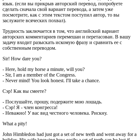
язык. (если вы прикрыв авторский перевод, попробуете
сделать сначала свой вариант перевода, а затем уже
посмотрите, как с этим текстом поступил автор, то вы
заслужите всяческих похвал).
Трудность заключается в том, что английский вариант
авторских комментариев перемешан и перетасован. В вашу
задачу входит разыскать искомую фразу и сравнить ее с
собственным переводом.
Sir! How dare you?
- Here, hold my horse a minute, will you?
- Sir, I am a member of the Congress.
- Never mind! You look honest. I'll take a chance.
Сэр! Как вы смеете?
- Послушайте, прошу, подержите мою лошадь.
- Сэр! Я - член конгресса!
- Неважно! У вас вид честного человека. Рискну.
What a pity!
John Himbledon had just got a set of new teeth and went away for a
holiday. His wife knowing how easily a set of teeth can be lost if