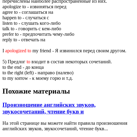
перечислены наиболее распространенные из них.
apologize to - извиняться перед
agree to - соглашаться на
happen to - случаться с
listen to - слушать кого-либо
talk to - говорить с кем-либо
prefer to - предпочитать чему-либо
reply to - отвечать на
I
apologized to
my friend - Я извинился перед своим другом.
5) Предлог
to
входит в состав некоторых сочетаний.
to the end - до конца
to the right (left) - направо (налево)
to my sorrow - к моему горю и т.д.
Похожие материалы
Произношение английских звуков,
звукосочетаний, чтение букв и
На этой странице вы можете найти правила произношения
английских звуков, звукосочетаний, чтение букв...