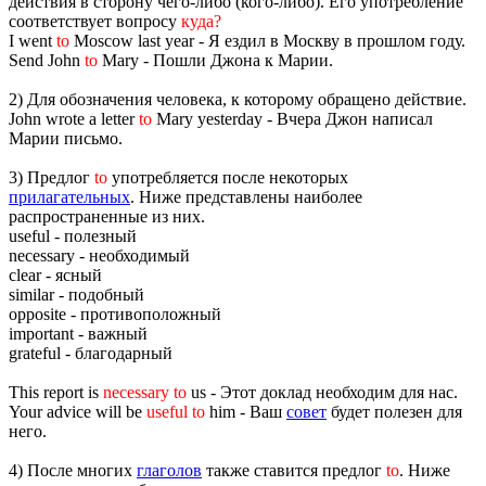
действия в сторону чего-либо (кого-либо). Его употребление
соответствует вопросу
куда?
I went
to
Moscow last year - Я ездил в Москву в прошлом году.
Send John
to
Mary - Пошли Джона к Марии.
2) Для обозначения человека, к которому обращено действие.
John wrote a letter
to
Mary yesterday - Вчера Джон написал
Марии письмо.
3) Предлог
to
употребляется после некоторых
прилагательных
. Ниже представлены наиболее
распространенные из них.
useful - полезный
necessary - необходимый
clear - ясный
similar - подобный
opposite - противоположный
important - важный
grateful - благодарный
This report is
necessary to
us - Этот доклад необходим для нас.
Your advice will be
useful to
him - Ваш
совет
будет полезен для
него.
4) После многих
глаголов
также ставится предлог
to
. Ниже