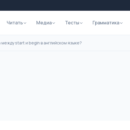
Читать
Медиа
Тесты
Грамматика
 между start и begin в английском языке?