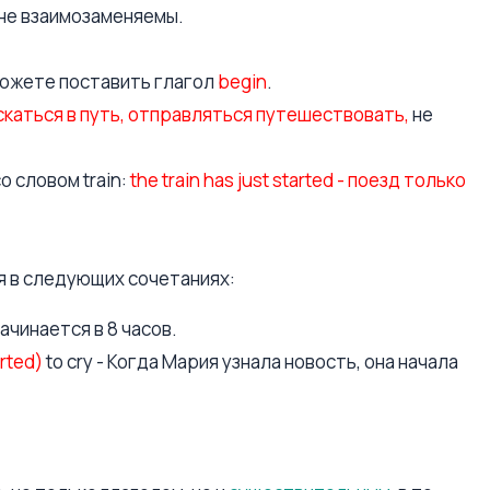
 не взаимозаменяемы.
можете поставить глагол
begin
.
 пускаться в путь, отправляться путешествовать,
не
о словом train:
the train has just started - поезд только
я в следующих сочетаниях:
начинается в 8 часов.
rted)
to cry - Когда Мария узнала новость, она начала