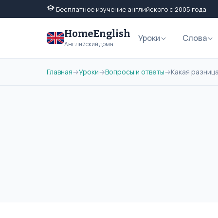
Бесплатное изучение английского с 2005 года
HomeEnglish
Уроки
Слова
Английский дома
Главная
→
Уроки
→
Вопросы и ответы
→
Какая разница