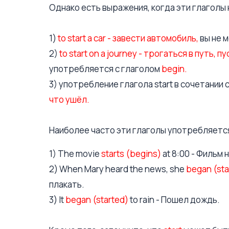
Однако есть выражения, когда эти глаголы
1)
to start a car - завести автомобиль,
вы не 
2)
to start on a journey - трогаться в путь,
употребляется с глаголом
begin.
3) употребление глагола start в сочетании с
что ушёл.
Наиболее часто эти глаголы употребляетс
1) The movie
starts (begins)
at 8:00 - Фильм 
2) When Mary heard the news, she
began (sta
плакать.
3) It
began (started)
to rain - Пошел дождь.