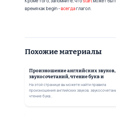
Кроме того, запомните, что
start
может быть
время как begin -
всегда
глагол.
Похожие материалы
Произношение английских звуков,
звукосочетаний, чтение букв и
На этой странице вы можете найти правила
произношения английских звуков, звукосочетан
чтение букв...