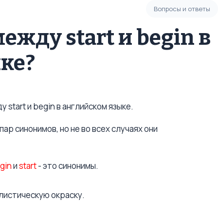
Вопросы и ответы
ежду start и begin в
ке?
 start и begin в английском языке.
ар синонимов, но не во всех случаях они
gin
и
start
- это синонимы.
листическую окраску.