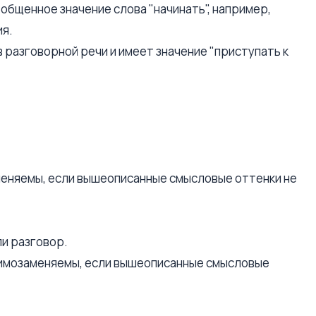
бобщенное значение слова "начинать", например,
ия.
 разговорной речи и имеет значение "приступать к
меняемы, если вышеописанные смысловые оттенки не
ли разговор.
аимозаменяемы, если вышеописанные смысловые