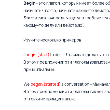
Begin
- это глагол, который имеет более о
начинать что-то, начинать какие-то действ
Start
в свою очередь чаще употребляется в
какому-то делу или действию".
Изучите несколько примеров.
I
begin (start)
to do it - Я начинаю делать это.
В этом предложении эти глаголы взаимоза
принципиальны.
We
began (started)
a conversation - Мы нача
В этом предложении эти глаголы также вз
оттенки не принципиальны.