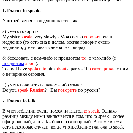
1. Глагол to speak.
Употребляется в следующих случаях.
а) уметь говорить.
My sister
speaks
very slowly - Моя сестра
говорит
очень
медленно (то есть она в целом, всегда говорит очень
медленно, у нее такая манера разговора).
б) беседовать с кем-либо (с предлогом
to
), о чем-либо (с
предлогом
about
).
Today I have
spoken to
him
about
a party - Я
разговаривал
с ним
о вечеринке сегодня.
в) уметь говорить на каком-либо языке.
Do you
speak Russian
? - Вы
говорите
по-русски?
2. Глагол to talk.
В употреблении очень похож на глагол
to speak
. Однако
разница между ними заключается в том, что to speak - более
официальный, а to talk - более разговорный. В то же время
есть некоторые случаи, когда употребление глагола to speak
неуместно.