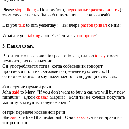
Please
stop talking
- Пожалуйста,
перестаньте разговаривать
(в
этом случае нельзя было бы поставить глагол to speak).
Did you
talk
to him yesterday? - Ты вчера
разговаривал
с ним?
What are you
talking
about? - О чем вы
говорите
?
3. Глагол to say.
В отличие от глаголов to speak и to talk, глагол
to say
имеет
немного другое значение.
Он употребляется тогда, когда собеседник говорит,
произносит или высказывает определенную мысль. В
основном глагол to say имеет место в следующих случаях.
а) введение прямой речи.
John
said
to Mary, "If you don't want to buy a car, we will buy new
furniture" - Джон
сказал
Марии : "Если ты не хочешь покупать
машину, мы купим новую мебель".
б) при передаче косвенной речи.
She
said
she liked that restaurant - Она
сказала
, что ей нравится
тот ресторан.