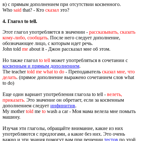
в) с прямым дополнением при отсутствии косвенного.
Who
said
that? - Кто
сказал
это?
4. Глагол to tell.
Этот глагол употребляется в значении -
рассказывать, сказать
кому-либо, сообщать
. После него следует дополнение,
обозначающее лицо, с которым идет речь.
John told
me
about it - Джон рассказал мне об этом.
Но также глагол
to tell
может употребляться в сочетании с
косвенным и прямым дополнением
.
The teacher
told me what to do
- Преподаватель
сказал мне, что
делать
. (прямое дополнение выражено сочетанием слов what
to do)
Еще один вариант употребления глагола to tell -
велеть,
приказать.
Это значение он обретает, если за косвенным
дополнением следует
инфинитив
.
My mother
told
me
to
wash a car - Моя мама велела мне помыть
машину.
Изучая эти глаголы, обращайте внимание, какие из них
употребляются с предлогами, а какие без них. Это очень
важно и эти знания помогут вам при решении
тестов
по этой