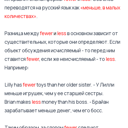
переводятся на русский язык как
«меньше, в малых
количествах»
.
Разница между
fewer
и
less
в основном зависит от
существительных, которые они определяют. Если
объект обсуждения исчисляемый - то перед ним
ставится
fewer
, если же неисчисляемый - то
less
.
Например:
Lilly has
fewer
toys than her older sister. - У Лилли
меньше игрушек, чем у ее старшей сестры.
Brian makes
less
money than his boss. - Брайан
зарабатывает меньше денег, чем его босс.
Таким образом, за словом
fewer
следуют