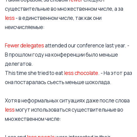
существительные во множественном числе, а за
less
- в единственном числе, так как они
неисчисляемые:
Fewer delegates
attended our conference last year. -
В прошлом году на конференции было меньше
делегатов.
This time she tried to eat
less chocolate
. - На этот раз
она постаралась съесть меньше шоколада.
Хотя в неформальных ситуациях даже после слова
less
могут использоваться существительные во
множественном числе: