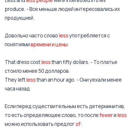
Less and
less people
were interested in their
produce. - Все меньше людей интересовались их
продукцией.
Довольно часто слово
less
употребляется с
понятиями
времени и цены
:
That dress cost
less
than fifty dollars. - То платье
стоило менее 50 долларов.
They left
less
than an hour ago. - Они уехали менее
часа назад.
Если перед существительным есть детерминитив,
то есть определяющее слово, то после
fewer
и
less
можно использовать предлог
of
: