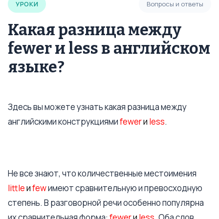
УРОКИ
Вопросы и ответы
Какая разница между
fewer и less в английском
языке?
Здесь вы можете узнать какая разница между
английскими конструкциями
fewer
и
less
.
Не все знают, что количественные местоимения
little
и
few
имеют сравнительную и превосходную
степень. В разговорной речи особенно популярна
их сравнительная форма:
fewer
и
less
. Оба слов