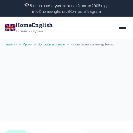
Бесплатное изучение английского с 2005 года
info@homeenglish.ru
ВКонтакте
Telegram
HomeEnglish
Английский дома
Главная
Уроки
Вопросы и ответы
Какая разница между fewer и less в английском языке?
→
→
→