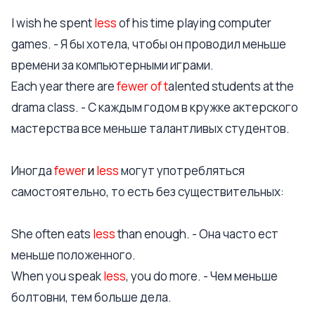
I wish he spent
less
of his time playing computer
games. - Я бы хотела, чтобы он проводил меньше
времени за компьютерными играми.
Each year there are
fewer of t
alented students at the
drama class. - С каждым годом в кружке актерского
мастерства все меньше талантливых студентов.
Иногда
fewer
и
less
могут употребляться
самостоятельно, то есть без существительных:
She often eats
less
than enough. - Она часто ест
меньше положенного.
When you speak
less
, you do more. - Чем меньше
болтовни, тем больше дела.