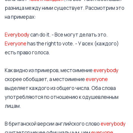
разница между ними существует. Рассмотрим это
на примерах:
Everybody
can do it. - Все могут делать это.
Everyone
has the right to vote. - У всех (каждого)
есть право голоса.
Как видно из примеров, местоимение
everybody
скорее обобщает, а местоимение
everyone
выделяет каждого из общего числа. Оба слова
употребляются по отношению к одушевленным
лицам.
В британской версии английского слово
everybody
считается менее официальным, чем
everyone
.