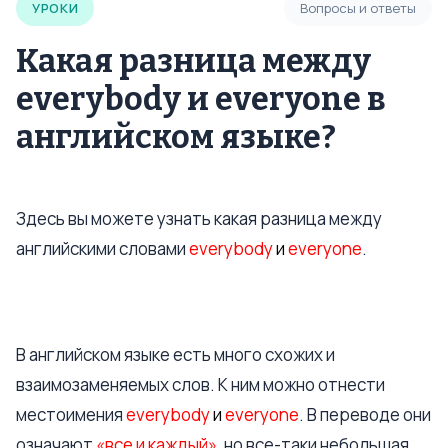
УРОКИ
Вопросы и ответы
Какая разница между
everybody и everyone в
английском языке?
Здесь вы можете узнать какая разница между
английскими словами
everybody
и
everyone
.
В английском языке есть много схожих и
взаимозаменяемых слов. К ним можно отнести
местоимения
everybody
и
everyone
. В переводе они
означают
«все и каждый»
, но все-таки небольшая