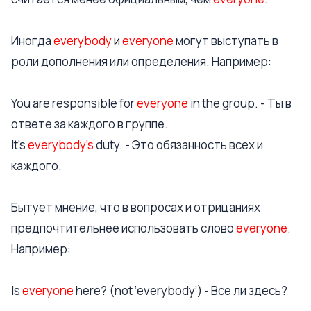
Иногда
everybody
и
everyone
могут выступать в
роли дополнения или определения. Например:
You are responsible for
everyone
in the group. - Ты в
ответе за каждого в группе.
It’s
everybody’s
duty. - Это обязанность всех и
каждого.
Бытует мнение, что в вопросах и отрицаниях
предпочтительнее использовать слово
everyone
.
Например:
Is
everyone
here? (not ‘everybody’) - Все ли здесь?