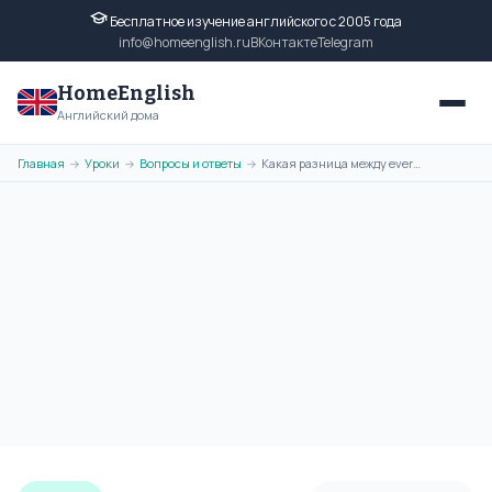
Бесплатное изучение английского с 2005 года
info@homeenglish.ru
ВКонтакте
Telegram
HomeEnglish
Английский дома
Главная
Уроки
Вопросы и ответы
Какая разница между everybody и everyone в английском языке?
→
→
→