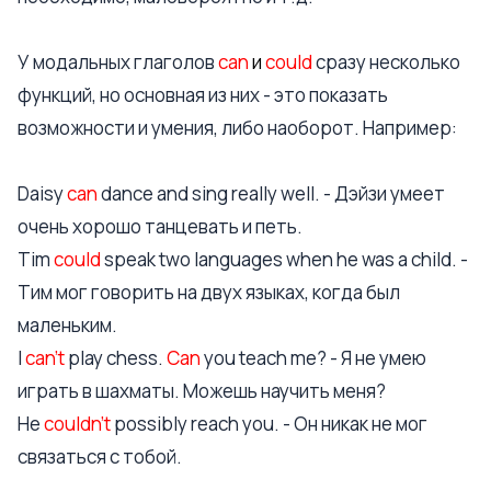
У модальных глаголов
can
и
could
сразу несколько
функций, но основная из них - это показать
возможности и умения, либо наоборот. Например:
Daisy
can
dance and sing really well. - Дэйзи умеет
очень хорошо танцевать и петь.
Tim
could
speak two languages when he was a child. -
Тим мог говорить на двух языках, когда был
маленьким.
I
can’t
play chess.
Can
you teach me? - Я не умею
играть в шахматы. Можешь научить меня?
He
couldn’t
possibly reach you. - Он никак не мог
связаться с тобой.