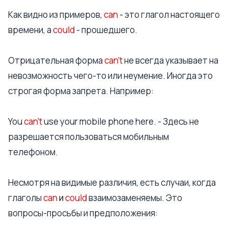
Как видно из примеров,
can
- это глагол настоящего
времени, а
could
- прошедшего.
Отрицательная форма
can’t
не всегда указывает на
невозможность чего-то или неумение. Иногда это
строгая форма запрета. Например:
You
can’t
use your mobile phone here. - Здесь не
разрешается пользоваться мобильным
телефоном.
Несмотря на видимые различия, есть случаи, когда
глаголы
can
и
could
взаимозаменяемы. Это
вопросы-просьбы и предположения: