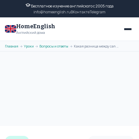
Бесплатное изучение английского с 2005 года
info@homeenglish.ru
ВКонтакте
Telegram
HomeEnglish
Английский дома
Главная
Уроки
Вопросы и ответы
Какая разница между can и could в английском языке?
→
→
→