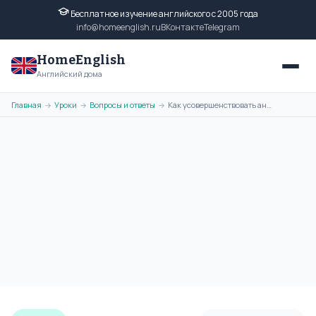
Бесплатное изучение английского с 2005 года
info@homeenglish.ru
ВКонтакте
Telegram
HomeEnglish
Английский дома
Главная
Уроки
Вопросы и ответы
Как усовершенствовать английский язык?
→
→
→