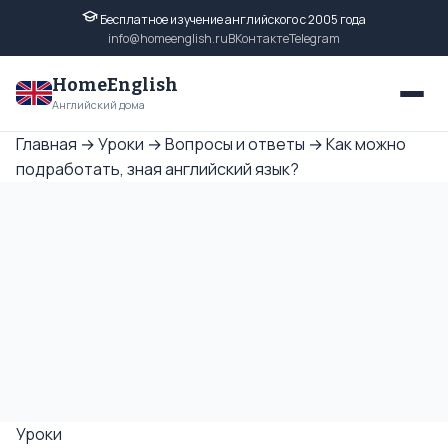
Бесплатное изучение английского с 2005 года
info@homeenglish.ru
ВКонтакте
Telegram
HomeEnglish
Английский дома
Главная
→
Уроки
→
Вопросы и ответы
→
Как можно
подработать, зная английский язык?
Уроки