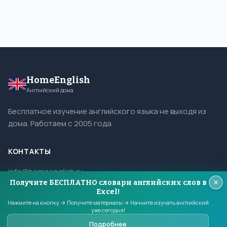
HomeEnglish
Английский дома
Бесплатное изучение английского языка не выходя из
дома. Работаем с 2005 года.
КОНТАКТЫ
info@homeenglish.ru
Получите БЕСПЛАТНО словари английских слов в
ВКонтакте
Excel!
Telegram
Нажмите на кнопку → Получите материалы → Начните изучать английский
уже сегодня!
Подробнее