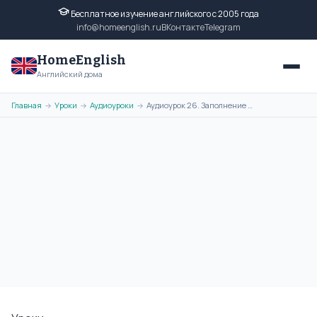
Бесплатное изучение английского с 2005 года
info@homeenglish.ru
ВКонтакте
Telegram
HomeEnglish
Английский дома
Главная
Уроки
Аудиоуроки
Аудиоурок 26. Заполнение анкеты (формы-заявления) во время интервью
→
→
→