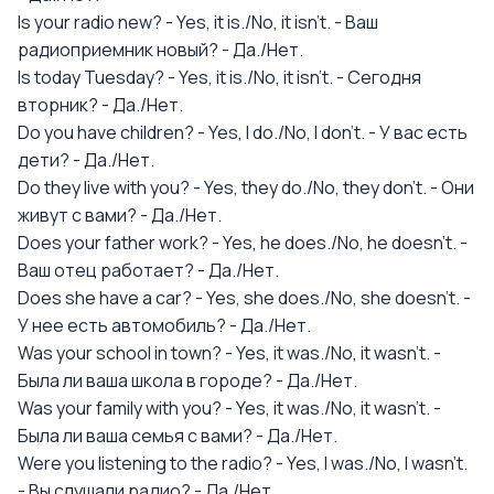
Is your radio new? - Yes, it is./No, it isn't. - Ваш
радиоприемник новый? - Да./Нет.
Is today Tuesday? - Yes, it is./No, it isn't. - Сегодня
вторник? - Да./Нет.
Do you have children? - Yes, I do./No, I don't. - У вас есть
дети? - Да./Нет.
Do they live with you? - Yes, they do./No, they don't. - Они
живут с вами? - Да./Нет.
Does your father work? - Yes, he does./No, he doesn't. -
Ваш отец работает? - Да./Нет.
Does she have a car? - Yes, she does./No, she doesn't. -
У нее есть автомобиль? - Да./Нет.
Was your school in town? - Yes, it was./No, it wasn't. -
Была ли ваша школа в городе? - Да./Нет.
Was your family with you? - Yes, it was./No, it wasn't. -
Была ли ваша семья с вами? - Да./Нет.
Were you listening to the radio? - Yes, I was./No, I wasn't.
- Вы слушали радио? - Да./Нет.