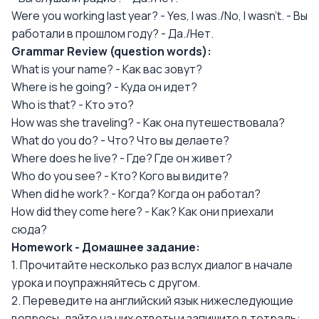
Were you working last year? - Yes, I was./No, I wasn't. - Вы
работали в прошлом году? - Да./Нет.
Grammar Review (question words):
What is your name? - Как вас зовут?
Where is he going? - Куда он идет?
Who is that? - Кто это?
How was she traveling? - Как она путешествовала?
What do you do? - Что? Что вы делаете?
Where does he live? - Где? Где он живет?
Who do you see? - Кто? Кого вы видите?
When did he work? - Когда? Когда он работал?
How did they come here? - Как? Как они приехали
сюда?
Homework - Домашнее задание:
1. Прочитайте несколько раз вслух диалог в начале
урока и поупражняйтесь с другом.
2. Переведите на английский язык нижеследующие
вопросы, дайте на них ответы и запишите в тетрадь: