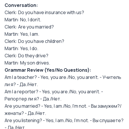
Conversation:
Clerk: Do you have insurance with us?
Martin: No, I don't.
Clerk: Are you married?
Martin: Yes, I am.
Clerk: Do you have children?
Martin: Yes, I do.
Clerk: Do they drive?
Martin: My son drives.
Grammar Review (Yes/No Questions):
Am I a teacher? - Yes, you are./No, you aren't. - Учитель
ли я? - Да./Нет.
Am I a reporter? - Yes, you are./No, you aren't. -
Репортер ли я? - Да./Нет.
Are you married? - Yes, I am./No, I'm not. - Вы замужем?/
женаты? - Да./Нет.
Are you listening? - Yes, I am./No, I'm not. - Вы слушаете?
- Да./Нет.